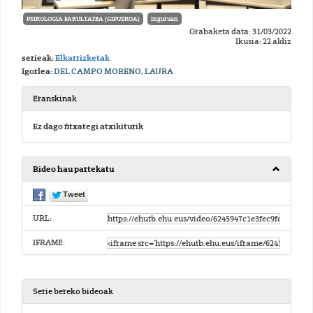
PSIKOLOGIA FAKULTATEA (GIPUZKOA)
Inguruan
Grabaketa data: 31/03/2022
Ikusia: 22 aldiz
serieak:
Elkarrizketak
Igorlea:
DEL CAMPO MORENO, LAURA
Eranskinak
Ez dago fitxategi atxikiturik
Bideo hau partekatu
URL:
IFRAME:
Serie bereko bideoak