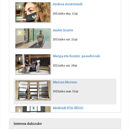
Ainhoa Azurmendi
2021(e)ko eka. 11(a)
Ander Iriarte
2021(e)ko uzt. 21(a)
Marga eta Kontxi: pasadizoak
2021(e)ko urr. 19(a)
Marian Moreno
2022(e)ko mar. 31(a)
MARIAN ETA IÑIGO
2022(e)ko ira. 19(a)
Interesa dakizuke