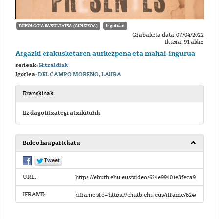
PSIKOLOGIA FAKULTATEA (GIPUZKOA)
Inguruan
Grabaketa data: 07/04/2022
Ikusia: 91 aldiz
Argazki erakusketaren aurkezpena eta mahai-ingurua
serieak:
Hitzaldiak
Igorlea:
DEL CAMPO MORENO, LAURA
Eranskinak
Ez dago fitxategi atxikiturik
Bideo hau partekatu
URL:
IFRAME: