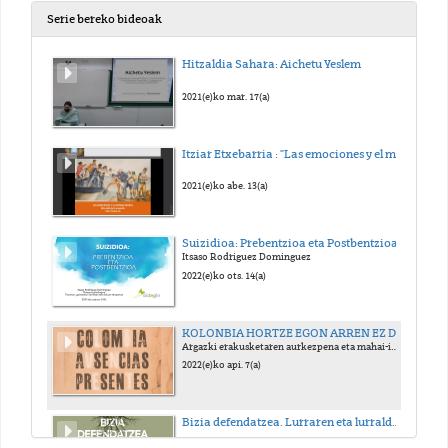
Serie bereko bideoak
Hitzaldia Sahara: Aichetu Yeslem
2021(e)ko mar. 17(a)
Itziar Etxebarria : "Las emociones y el mundo moral"
2021(e)ko abe. 13(a)
Suizidioa: Prebentzioa eta Postbentzioa
Itsaso Rodriguez Dominguez
2022(e)ko ots. 14(a)
KOLONBIA HORTZE EGON ARREN EZ DAUDENAK
Argazki erakusketaren aurkezpena eta mahai-ingurua
2022(e)ko api. 7(a)
Bizia defendatzea. Lurraren eta lurraldearen defentsaren ondorioak.