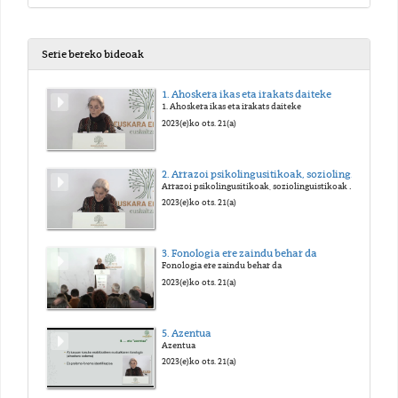
Serie bereko bideoak
1. Ahoskera ikas eta irakats daiteke
1. Ahoskera ikas eta irakats daiteke
2023(e)ko ots. 21(a)
2. Arrazoi psikolingusitikoak, soziolinguistikoak eta linguistikoak
Arrazoi psikolingusitikoak, soziolinguistikoak eta linguistikoak
2023(e)ko ots. 21(a)
3. Fonologia ere zaindu behar da
Fonologia ere zaindu behar da
2023(e)ko ots. 21(a)
5. Azentua
Azentua
2023(e)ko ots. 21(a)