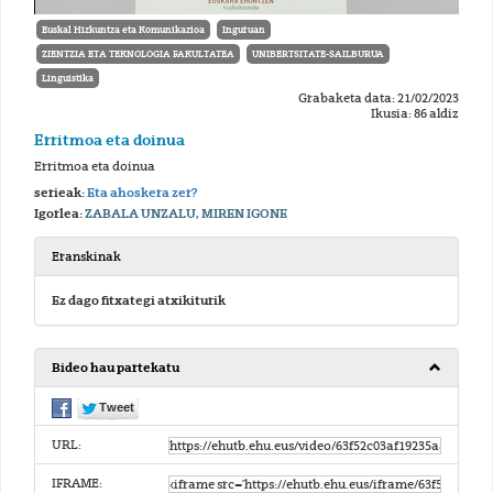
Euskal Hizkuntza eta Komunikazioa
Inguruan
ZIENTZIA ETA TEKNOLOGIA FAKULTATEA
UNIBERTSITATE-SAILBURUA
Linguistika
Grabaketa data: 21/02/2023
Ikusia: 86 aldiz
Erritmoa eta doinua
Erritmoa eta doinua
serieak:
Eta ahoskera zer?
Igorlea:
ZABALA UNZALU, MIREN IGONE
Eranskinak
Ez dago fitxategi atxikiturik
Bideo hau partekatu
URL:
IFRAME: