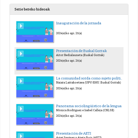
Serie bereko bideoak
Inauguración de la jornada
2024(e)ko api. 25(a)
Presentación de Euskal Gorrak
Aitor Bedialauneta (Euskal Gorrak)
2024(e)ko api. 25(a)
La comunidad sorda como sujeto político: la lengua, centro de gravedad del activismo asociativo
Naiara Larrakoetxea (UPV/EHU, Euskal Gorrak)
2024(e)ko api. 25(a)
Panorama sociolingüístico de la lengua de signos española: por qué es necesaria su protección y promoción
Mónica Rodríguez e Isabel Calleja (CNLSE)
2024(e)ko api. 25(a)
Presentación de AETI
Asier Jiménez y Areta Ruiz (AETI)