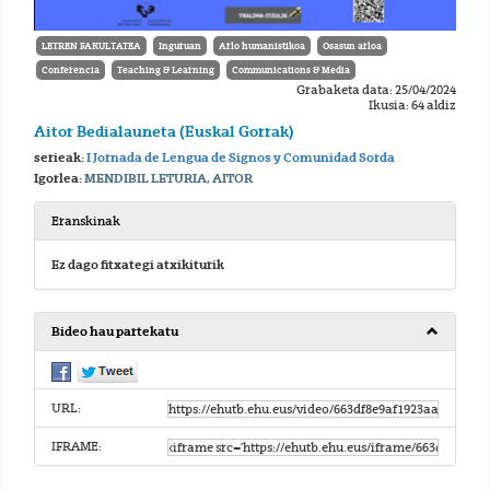
LETREN FAKULTATEA
Inguruan
Arlo humanistikoa
Osasun arloa
Conferencia
Teaching & Learning
Communications & Media
Grabaketa data: 25/04/2024
Ikusia: 64 aldiz
Aitor Bedialauneta (Euskal Gorrak)
serieak:
I Jornada de Lengua de Signos y Comunidad Sorda
Igorlea:
MENDIBIL LETURIA, AITOR
Eranskinak
Ez dago fitxategi atxikiturik
Bideo hau partekatu
URL:
IFRAME: