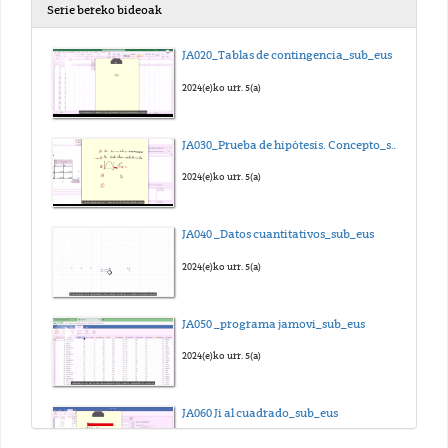
Serie bereko bideoak
JA020_Tablas de contingencia_sub_eus
2024(e)ko urr. 5(a)
JA030_Prueba de hipótesis. Concepto_sub_eus
2024(e)ko urr. 5(a)
JA040 _Datos cuantitativos_sub_eus
2024(e)ko urr. 5(a)
JA050 _programa jamovi_sub_eus
2024(e)ko urr. 5(a)
JA060 Ji al cuadrado_sub_eus
2024(e)ko urr. 5(a)