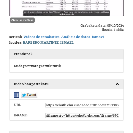
Ciencias médicas
Grabaketa data: 05/10/2024
Ikusia: 4 aldiz
serieak:
Vídeos de estadística. Análisis de datos. Jamovi
Igorlea:
BARBERO MARTINEZ, ISMAEL
Eranskinak
Ez dago fitxategi atxikiturik
Bideo hau partekatu
URL:
IFRAME: