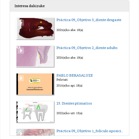
Interesa dakizuke
JA070 Normalidad de los datos de una variable cuantitativa_sub_eus
Práctica 09_Objetivo 3_diente desgaste
2024(e)ko urr. 5(a)
2025(e)ko abe. 19(a)
JA080 desviación típica_sub_eus
Práctica 09_Objetivo 2_diente adulto
2024(e)ko urr. 5(a)
2025(e)ko abe. 19(a)
JA090 Mann-Whitney_sub_eus
PABLO BERASALUZE
Pelotari
2024(e)ko urr. 5(a)
2015(e)ko api. 18(a)
JA100 t de Student muestras independientes_sub_eus
23. Dientes primarios
2024(e)ko urr. 5(a)
2022(e)ko urr. 13(a)
JA110 t de Student muestras dependientes_sub_eus
Práctica 09_Objetivo 1_folículo aposicional
2024(e)ko urr. 5(a)