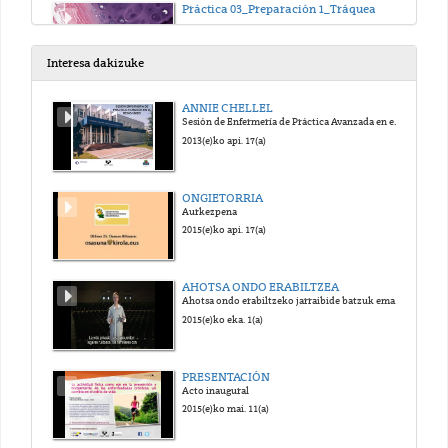
Práctica 03_Preparación 1_Tráquea
2025(e)ko abe. 15(a)
Interesa dakizuke
Práctica 03_Preparación 2_Hueso
ANNIE CHELLEL
Sesión de Enfermería de Práctica Avanzada en el Reino Unido
2025(e)ko abe. 15(a)
2013(e)ko api. 17(a)
Práctica 03_Preparación 3_Sangre
ONGIETORRIA
Aurkezpena
2025(e)ko abe. 15(a)
2015(e)ko api. 17(a)
Práctica 04_Preparación 1_Frotis de médula ósea
AHOTSA ONDO ERABILTZEA
Ahotsa ondo erabiltzeko jarraibide batzuk ematen dituen bideoa.
2025(e)ko abe. 15(a)
2015(e)ko eka. 1(a)
Práctica 04_Preparación 2_Músculo esquelético
PRESENTACIÓN
Acto inaugural
2025(e)ko abe. 15(a)
2015(e)ko mai. 11(a)