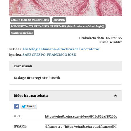
Zelulen Biologia eta Histologia
Inguruan
MEDIKUNTZA ETA ERIZAINTZA FAKULTATEA (Medikuntza eta Odontologia))
Ciencias médicas
Grabaketa data: 18/12/2025
Ikusia: 48 aldiz
serieak:
Histología Humana - Prácticas de Laboratorio
Igorlea:
SAEZ CRESPO, FRANCISCO JOSE
Eranskinak
Ez dago fitxategi atxikiturik
Bideo hau partekatu
URL:
IFRAME: