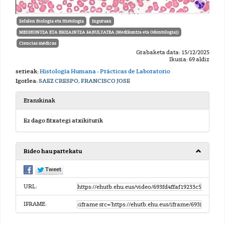
Zelulen Biologia eta Histologia
Inguruan
MEDIKUNTZA ETA ERIZAINTZA FAKULTATEA (Medikuntza eta Odontologia))
Ciencias médicas
Grabaketa data: 15/12/2025
Ikusia: 69 aldiz
serieak:
Histología Humana - Prácticas de Laboratorio
Igorlea:
SAEZ CRESPO, FRANCISCO JOSE
Eranskinak
Ez dago fitxategi atxikiturik
Bideo hau partekatu
URL:
IFRAME: