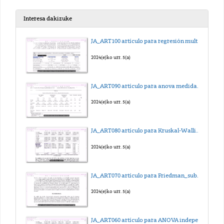
2025(e)ko abe. 15(a)
Interesa dakizuke
Práctica 03_Preparación 2_Hueso
JA_ART100 artículo para regresión multilineal_sub_eus
2025(e)ko abe. 15(a)
2024(e)ko urr. 5(a)
Práctica 03_Preparación 3_Sangre
JA_ART090 artículo para anova medidas repetidas_sub_eus
2025(e)ko abe. 15(a)
2024(e)ko urr. 5(a)
Práctica 04_Preparación 1_Frotis de médula ósea
JA_ART080 artículo para Kruskal-Wallis_sub_eus
2025(e)ko abe. 15(a)
2024(e)ko urr. 5(a)
Práctica 04_Preparación 2_Músculo esquelético
JA_ART070 artículo para Friedman_sub_eus
2025(e)ko abe. 15(a)
2024(e)ko urr. 5(a)
Práctica 04_preparación 3_Músculo liso
JA_ART060 artículo para ANOVA independiente_sub_eus