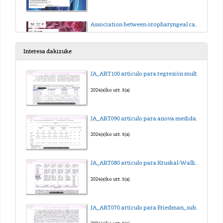
Association between oropharyngeal carcinomas and oncogenic papilloma-viruses
2020(e)ko urt. 16(a)
Interesa dakizuke
'Metanálisis en revisiones sistemáticas'
JA_ART100 artículo para regresión multilineal_sub_eus
2020(e)ko urt. 16(a)
2024(e)ko urr. 5(a)
Nanomedicines based on biodegradable and biocompatible polypeptides. Challenges and Opportunities.
JA_ART090 artículo para anova medidas repetidas_sub_eus
2020(e)ko urt. 16(a)
2024(e)ko urr. 5(a)
JA_ART080 artículo para Kruskal-Wallis_sub_eus
2024(e)ko urr. 5(a)
JA_ART070 artículo para Friedman_sub_eus