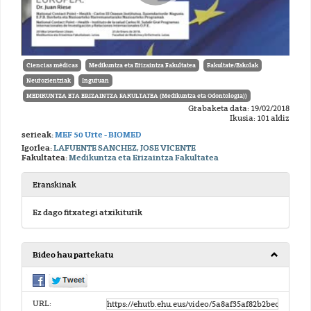
Ciencias médicas
Medikuntza eta Erizaintza Fakultatea
Fakultate/Eskolak
Neurozientziak
Inguruan
MEDIKUNTZA ETA ERIZAINTZA FAKULTATEA (Medikuntza eta Odontologia))
Grabaketa data: 19/02/2018
Ikusia: 101 aldiz
serieak:
MEF 50 Urte - BIOMED
Igorlea:
LAFUENTE SANCHEZ, JOSE VICENTE
Fakultatea:
Medikuntza eta Erizaintza Fakultatea
Eranskinak
Ez dago fitxategi atxikiturik
Bideo hau partekatu
URL: