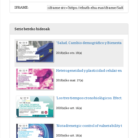
IFRAME:
Serie bereko bideoak
"Salud, Cambio demográfico y Bienestar” programa central en el H2020 de la Unión Europea.
2018(e)ko ots. 19(a)
Heterogeneidad y plasticidad celular en la malignidad del glioma
2018(e)ko mar. 17(a)
'Los tres tiempos cronobiológicos. Efectos sobre la salud.'
2020(e)ko urt. 16(a)
'Noradrenergic control of vulnerability to stress'
2020(e)ko urt. 16(a)