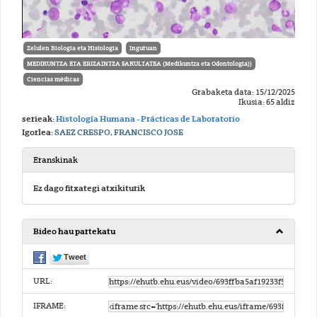
Zelulen Biologia eta Histologia
Inguruan
MEDIKUNTZA ETA ERIZAINTZA FAKULTATEA (Medikuntza eta Odontologia))
Ciencias médicas
Grabaketa data: 15/12/2025
Ikusia: 65 aldiz
serieak:
Histología Humana - Prácticas de Laboratorio
Igorlea:
SAEZ CRESPO, FRANCISCO JOSE
Eranskinak
Ez dago fitxategi atxikiturik
Bideo hau partekatu
URL:
IFRAME: