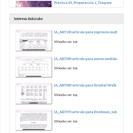
Práctica 03_Preparación 1_Tráquea
2025(e)ko abe. 15(a)
Interesa dakizuke
Práctica 03_Preparación 2_Hueso
JA_ART100 artículo para regresión multilineal_sub_eus
2025(e)ko abe. 15(a)
2024(e)ko urr. 5(a)
Práctica 03_Preparación 3_Sangre
JA_ART090 artículo para anova medidas repetidas_sub_eus
2025(e)ko abe. 15(a)
2024(e)ko urr. 5(a)
Práctica 04_Preparación 1_Frotis de médula ósea
JA_ART080 artículo para Kruskal-Wallis_sub_eus
2025(e)ko abe. 15(a)
2024(e)ko urr. 5(a)
Práctica 04_Preparación 2_Músculo esquelético
JA_ART070 artículo para Friedman_sub_eus
2025(e)ko abe. 15(a)
2024(e)ko urr. 5(a)