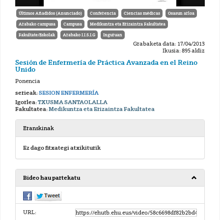
Últimos Añadidos (Anunciado)
Conferencia
Ciencias médicas
Osasun arloa
Arabako campusa
Campusa
Medikuntza eta Erizaintza Fakultatea
Fakultate/Eskolak
Arabako I.I.S.I.G
Inguruan
Grabaketa data: 17/04/2013
Ikusia: 895 aldiz
Sesión de Enfermería de Práctica Avanzada en el Reino
Unido
Ponencia
serieak:
SESION ENFERMERÍA
Igorlea:
TXUSMA SANTAOLALLA
Fakultatea:
Medikuntza eta Erizaintza Fakultatea
Eranskinak
Ez dago fitxategi atxikiturik
Bideo hau partekatu
URL: