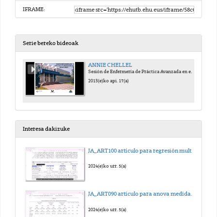
IFRAME:
Serie bereko bideoak
ANNIE CHELLEL
Sesión de Enfermería de Práctica Avanzada en el Reino Unido
2013(e)ko api. 17(a)
Interesa dakizuke
JA_ART100 artículo para regresión multilineal_sub_eus
2024(e)ko urr. 5(a)
JA_ART090 artículo para anova medidas repetidas_sub_eus
2024(e)ko urr. 5(a)