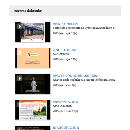
2025(e)ko abe. 15(a)
Interesa dakizuke
Práctica 03_Preparación 2_Hueso
ANNIE CHELLEL
Sesión de Enfermería de Práctica Avanzada en el Reino Unido
2025(e)ko abe. 15(a)
2013(e)ko api. 17(a)
Práctica 03_Preparación 3_Sangre
ONGIETORRIA
Aurkezpena
2025(e)ko abe. 15(a)
2015(e)ko api. 17(a)
Práctica 04_Preparación 1_Frotis de médula ósea
AHOTSA ONDO ERABILTZEA
Ahotsa ondo erabiltzeko jarraibide batzuk ematen dituen bideoa.
2025(e)ko abe. 15(a)
2015(e)ko eka. 1(a)
Práctica 04_Preparación 2_Músculo esquelético
PRESENTACIÓN
Acto inaugural
2025(e)ko abe. 15(a)
2015(e)ko mai. 11(a)
Práctica 04_preparación 3_Músculo liso
INAUGURACIÓN