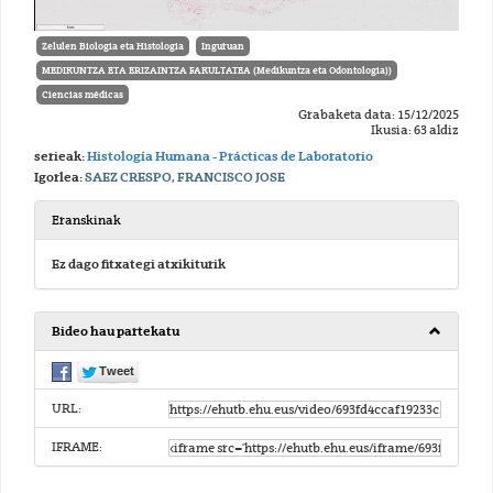
Zelulen Biologia eta Histologia
Inguruan
MEDIKUNTZA ETA ERIZAINTZA FAKULTATEA (Medikuntza eta Odontologia))
Ciencias médicas
Grabaketa data: 15/12/2025
Ikusia: 63 aldiz
serieak:
Histología Humana - Prácticas de Laboratorio
Igorlea:
SAEZ CRESPO, FRANCISCO JOSE
Eranskinak
Ez dago fitxategi atxikiturik
Bideo hau partekatu
URL:
IFRAME: