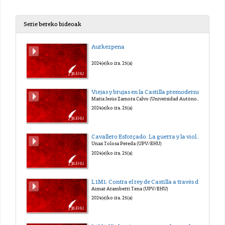
Serie bereko bideoak
Aurkezpena
2024(e)ko ira. 25(a)
Viejas y brujas en la Castilla premoderna
María Jesús Zamora Calvo (Universidad Autónoma de Madrid)
2024(e)ko ira. 25(a)
Cavallero Esforçado. La guerra y la violencia como elementos de estatus social en la literatura caballeresca castellana (siglos XIV-XV)
Unax Tolosa Pereda (UPV/EHU)
2024(e)ko ira. 25(a)
L1M1: Contra el rey de Castilla a través del mito vasco: La Crónica de Vizcaya y el Libro de las Buenas Andanças e Fortunas de Lope García de Salazar
Aimar Aramberri Tena (UPV/EHU)
2024(e)ko ira. 25(a)