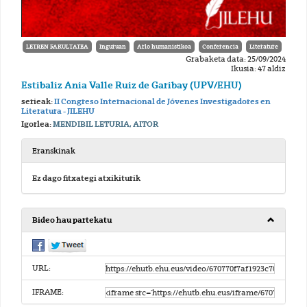
LETREN FAKULTATEA
Inguruan
Arlo humanistikoa
Conferencia
Literature
Grabaketa data: 25/09/2024
Ikusia: 47 aldiz
Estibaliz Ania Valle Ruiz de Garibay (UPV/EHU)
serieak:
II Congreso Internacional de Jóvenes Investigadores en
Literatura - JILEHU
Igorlea:
MENDIBIL LETURIA, AITOR
Eranskinak
Ez dago fitxategi atxikiturik
Bideo hau partekatu
URL:
IFRAME: