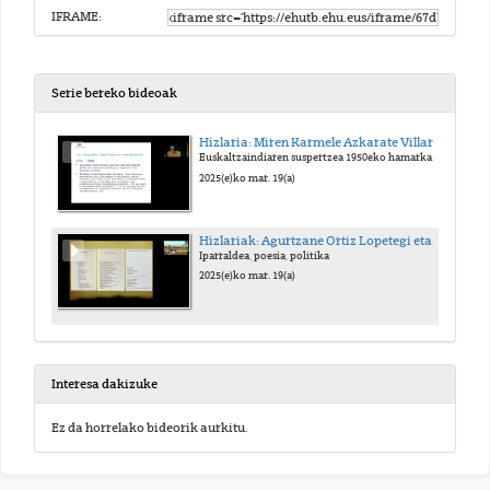
IFRAME:
Serie bereko bideoak
Hizlaria: Miren Karmele Azkarate Villar
Euskaltzaindiaren suspertzea 1950eko hamarkadan: Jakin taldearen eragina
2025(e)ko mar. 19(a)
Hizlariak: Agurtzane Ortiz Lopetegi eta Eneko Bidegain Aire
Iparraldea, poesia, politika
2025(e)ko mar. 19(a)
Interesa dakizuke
Ez da horrelako bideorik aurkitu.