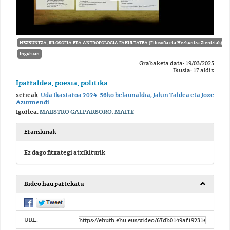
HEZKUNTZA, FILOSOFIA ETA ANTROPOLOGIA FAKULTATEA (Filosofia eta Hezkuntza Zientziak)
Inguruan
Grabaketa data: 19/03/2025
Ikusia: 17 aldiz
Iparraldea, poesia, politika
serieak:
Uda Ikastaroa 2024: 56ko belaunaldia, Jakin Taldea eta Joxe
Azurmendi
Igorlea:
MAESTRO GALPARSORO, MAITE
Eranskinak
Ez dago fitxategi atxikiturik
Bideo hau partekatu
URL: