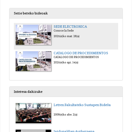
Serie bereko bideoak
SEDE ELECTRONICA
Conoce la Sede
2025(e)ko mar. 28(a)
CATALOGO DE PROCEDIMIENTOS
CATALOGO DE PROCEDIMIENTOS
2025(e)ko api. 14(a)
Interesa dakizuke
Letren Fakultateko Sustapen Bide0a
2009(e)ko abe. 2(a)
Jardunaldien Aurkezpena