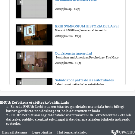
.
2010(e)ko api. 15(a)
XXIII SYMPOSIUM HISTORIA DE LA PSICOLOGIA SEHP 2010
Mesa nr 5 William James en el recuerdo
2010(e)ko mai. 19(a)
Conferencia inaugural
"Feminism and American Psychology: The History of a Relationship"
2010(e)ko mai. 31(a)
Saludos por parte de las autoridades
Saludos por parte de las autoridades
2010(e)ko eka. 7(a)
EHUtb Zerbitzua erabiltzeko baldintzak:
1.- Ezin da EHUtb Zerbitzuaren bitartez gordetako materiala beste biltegi
Seminario de Arqueología de la Arquitectura en Italia a inicios del Siglo XXI
batean gorde eta/edo deskargatu, hala adierazten ez bada.
Impartido por Giovanna Bianchi
2.- EHUtb Zerbitzuan argitaratutako materialaren URL erreferentziak erabili
2010(e)ko uzt. 5(a)
daitezke, publikoarentzat eskuragarri dauden materialen bilaketa indizeak,
sortzeko.
Irisgarritasuna
Lege oharra
Harremanetarako
UPV
/
EHU
Bernardo Atxagaren Hitzaldia