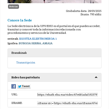
Noticias
Grabaketa data: 28/03/2025
Ikusia: 793 aldiz
Conoce la Sede
La Sede electrónica de la UPV/EHU es el portal en el que puedes acceder,
tramitar y conocer toda la información relacionada con
procedimientos y servicios de la Universidad.
serieak:
EGOITZA ELEKTRONIKOA 1
Igorlea:
BURGOA SERNA, AMAIA
Eranskinak
Transcripción
Bideo hau partekatu
URL:
IFRAME: