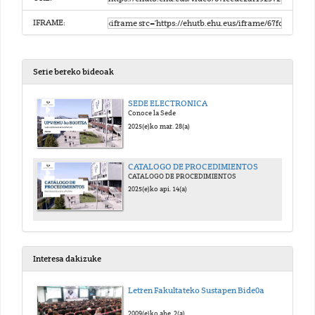
IFRAME:
Serie bereko bideoak
SEDE ELECTRONICA
Conoce la Sede
2025(e)ko mar. 28(a)
CATALOGO DE PROCEDIMIENTOS
CATALOGO DE PROCEDIMIENTOS
2025(e)ko api. 14(a)
Interesa dakizuke
Letren Fakultateko Sustapen Bide0a
2009(e)ko abe. 2(a)