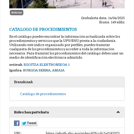
Noticias
Grabaketa data: 14/04/2025
Ikusia: 149 aldiz
CATALOGO DE PROCEDIMIENTOS
En el catálogo puedes encontrar la información actualizada sobre los
procedimientos y servicios que la UPV/EHU presta a la ciudadanía.
Utilizando este índice organizado por perfiles, puedes tramitar
cualquiera de los procedimientos y acceder a toda la información
necesaria. Para tramitar los procedimientos del catálogo debes usar un
medio de identificación electrónica admitido.
serieak:
EGOITZA ELEKTRONIKOA 1
Igorlea:
BURGOA SERNA, AMAIA
Eranskinak
Catálogo de procedimientos
Bideo hau partekatu
URL: