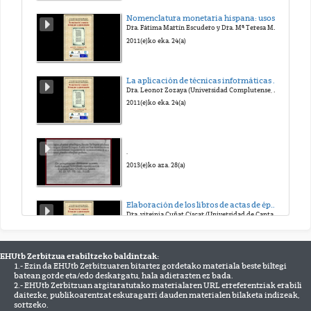
Nomenclatura monetaria hispana: usos y voces en la documentación.
Dra. Fátima Martín Escudero y Dra. Mª Teresa Muñoz Serrulla (Universidad Complutense, Madrid)
2011(e)ko eka. 24(a)
La aplicación de técnicas informáticas con fines docentes para un manual de Paleografía.
Dra. Leonor Zozaya (Universidad Complutense, Madrid)
2011(e)ko eka. 24(a)
.
2013(e)ko aza. 28(a)
Elaboración de los libros de actas de época monderna. Los libros de acuerdos de Santander.
Dra. virginia Cuñat Císcar (Universidad de Cantabría)
2011(e)ko eka. 24(a)
EHUtb Zerbitzua erabiltzeko baldintzak:
1.- Ezin da EHUtb Zerbitzuaren bitartez gordetako materiala beste biltegi
batean gorde eta/edo deskargatu, hala adierazten ez bada.
.
2.- EHUtb Zerbitzuan argitaratutako materialaren URL erreferentziak erabili
2015(e)ko urr. 30(a)
daitezke, publikoarentzat eskuragarri dauden materialen bilaketa indizeak,
sortzeko.