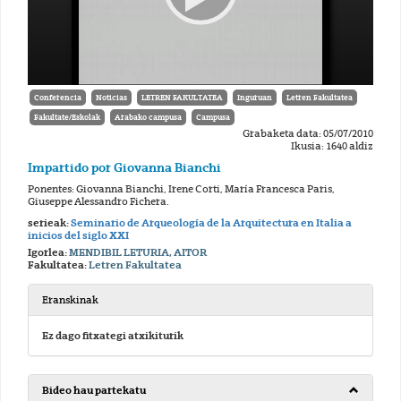
Conferencia
Noticias
LETREN FAKULTATEA
Inguruan
Letren Fakultatea
Fakultate/Eskolak
Arabako campusa
Campusa
Grabaketa data: 05/07/2010
Ikusia: 1640 aldiz
Impartido por Giovanna Bianchi
Ponentes: Giovanna Bianchi, Irene Corti, María Francesca Paris,
Giuseppe Alessandro Fichera.
serieak:
Seminario de Arqueología de la Arquitectura en Italia a
inicios del siglo XXI
Igorlea:
MENDIBIL LETURIA, AITOR
Fakultatea:
Letren Fakultatea
Eranskinak
Ez dago fitxategi atxikiturik
Bideo hau partekatu