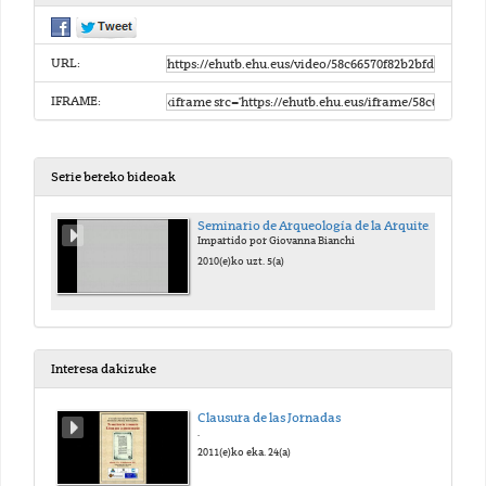
URL:
IFRAME:
Serie bereko bideoak
Seminario de Arqueología de la Arquitectura en Italia a inicios del Siglo XXI
Impartido por Giovanna Bianchi
2010(e)ko uzt. 5(a)
Interesa dakizuke
Clausura de las Jornadas
.
2011(e)ko eka. 24(a)