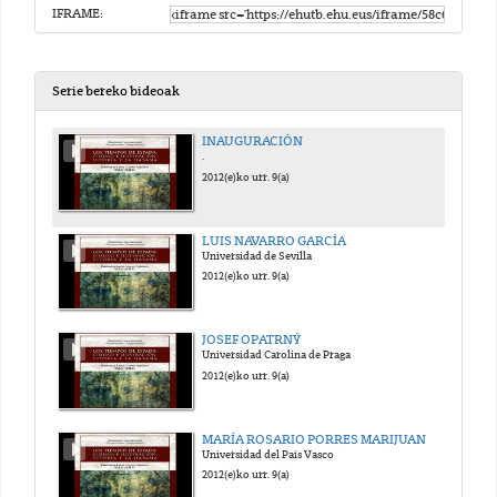
IFRAME:
Serie bereko bideoak
INAUGURACIÓN
.
2012(e)ko urr. 9(a)
LUIS NAVARRO GARCÍA
Universidad de Sevilla
2012(e)ko urr. 9(a)
JOSEF OPATRNÝ
Universidad Carolina de Praga
2012(e)ko urr. 9(a)
MARÍA ROSARIO PORRES MARIJUAN
Universidad del País Vasco
2012(e)ko urr. 9(a)