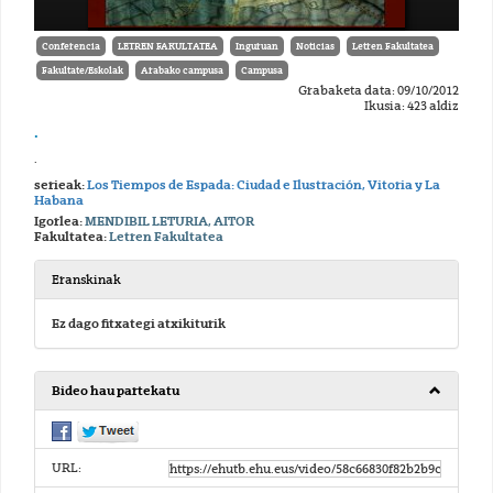
Conferencia
LETREN FAKULTATEA
Inguruan
Noticias
Letren Fakultatea
Fakultate/Eskolak
Arabako campusa
Campusa
Grabaketa data: 09/10/2012
Ikusia: 423 aldiz
.
.
serieak:
Los Tiempos de Espada: Ciudad e Ilustración, Vitoria y La
Habana
Igorlea:
MENDIBIL LETURIA, AITOR
Fakultatea:
Letren Fakultatea
Eranskinak
Ez dago fitxategi atxikiturik
Bideo hau partekatu
URL: