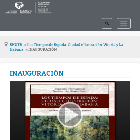
TOGGLE
TOGGLE
SEARCH
NAVIGAT
EHUTB
Los Tiempos de Espada: Ciudad e Ilustración, Vitoria y La
Habana
INAUGURACIÓN
INAUGURACIÓN