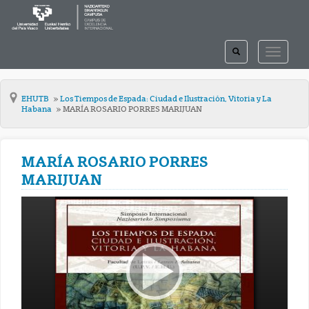
TOGGLE
TOGGLE
SEARCH
NAVIGAT
EHUTB
Los Tiempos de Espada: Ciudad e Ilustración, Vitoria y La
Habana
MARÍA ROSARIO PORRES MARIJUAN
MARÍA ROSARIO PORRES
MARIJUAN