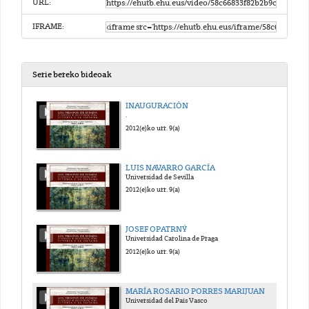
URL:
IFRAME:
Serie bereko bideoak
INAUGURACIÓN
.
2012(e)ko urr. 9(a)
LUIS NAVARRO GARCÍA
Universidad de Sevilla
2012(e)ko urr. 9(a)
JOSEF OPATRNÝ
Universidad Carolina de Praga
2012(e)ko urr. 9(a)
MARÍA ROSARIO PORRES MARIJUAN
Universidad del País Vasco