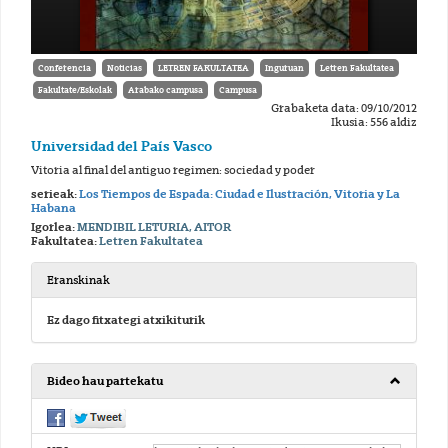
Conferencia
Noticias
LETREN FAKULTATEA
Inguruan
Letren Fakultatea
Fakultate/Eskolak
Arabako campusa
Campusa
Grabaketa data: 09/10/2012
Ikusia: 556 aldiz
Universidad del País Vasco
Vitoria al final del antiguo regimen: sociedad y poder
serieak:
Los Tiempos de Espada: Ciudad e Ilustración, Vitoria y La
Habana
Igorlea:
MENDIBIL LETURIA, AITOR
Fakultatea:
Letren Fakultatea
Eranskinak
Ez dago fitxategi atxikiturik
Bideo hau partekatu