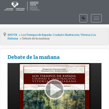
TOGGLE
TOGGLE
SEARCH
NAVIGAT
EHUTB
Los Tiempos de Espada: Ciudad e Ilustración, Vitoria y La
Habana
Debate de la mañana
Debate de la mañana