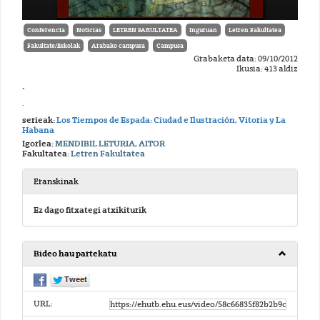
Conferencia
Noticias
LETREN FAKULTATEA
Inguruan
Letren Fakultatea
Fakultate/Eskolak
Arabako campusa
Campusa
Grabaketa data: 09/10/2012
Ikusia: 413 aldiz
.
.
serieak:
Los Tiempos de Espada: Ciudad e Ilustración, Vitoria y La
Habana
Igorlea:
MENDIBIL LETURIA, AITOR
Fakultatea:
Letren Fakultatea
Eranskinak
Ez dago fitxategi atxikiturik
Bideo hau partekatu
URL: