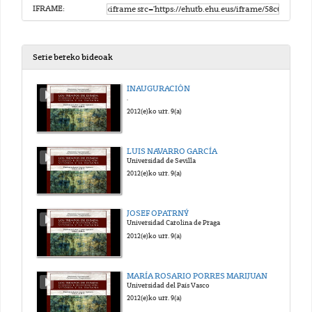
IFRAME:
Serie bereko bideoak
INAUGURACIÓN
.
2012(e)ko urr. 9(a)
LUIS NAVARRO GARCÍA
Universidad de Sevilla
2012(e)ko urr. 9(a)
JOSEF OPATRNÝ
Universidad Carolina de Praga
2012(e)ko urr. 9(a)
MARÍA ROSARIO PORRES MARIJUAN
Universidad del País Vasco
2012(e)ko urr. 9(a)