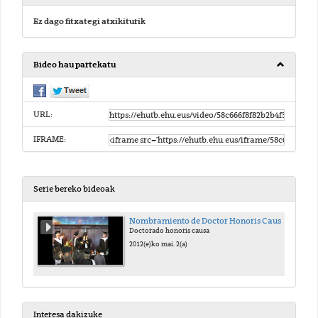
Ez dago fitxategi atxikiturik
Bideo hau partekatu
URL:
IFRAME:
Serie bereko bideoak
Nombramiento de Doctor Honoris Causa al Prof. José Luis de la Cuesta, en la Universidad Alexandru Ioan Cuza, Iasi (Rumanía), el 28 de octubre de 2011
Doctorado honoris causa
2012(e)ko mai. 2(a)
Interesa dakizuke