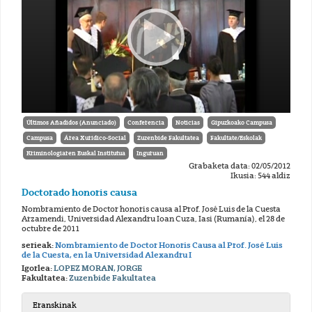
Últimos Añadidos (Anunciado)
Conferencia
Noticias
Gipuzkoako Campusa
Campusa
Área Xurídico-Social
Zuzenbide Fakultatea
Fakultate/Eskolak
Kriminologiaren Euskal Institutua
Inguruan
Grabaketa data: 02/05/2012
Ikusia: 544 aldiz
Doctorado honoris causa
Nombramiento de Doctor honoris causa al Prof. José Luis de la Cuesta
Arzamendi, Universidad Alexandru Ioan Cuza, Iasi (Rumanía), el 28 de
octubre de 2011
serieak:
Nombramiento de Doctor Honoris Causa al Prof. José Luis
de la Cuesta, en la Universidad Alexandru I
Igorlea:
LOPEZ MORAN, JORGE
Fakultatea:
Zuzenbide Fakultatea
Eranskinak