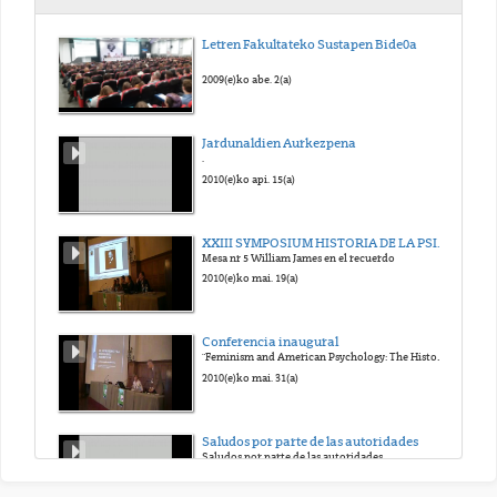
Letren Fakultateko Sustapen Bide0a
2009(e)ko abe. 2(a)
Jardunaldien Aurkezpena
.
2010(e)ko api. 15(a)
XXIII SYMPOSIUM HISTORIA DE LA PSICOLOGIA SEHP 2010
Mesa nr 5 William James en el recuerdo
2010(e)ko mai. 19(a)
Conferencia inaugural
"Feminism and American Psychology: The History of a Relationship"
2010(e)ko mai. 31(a)
Saludos por parte de las autoridades
Saludos por parte de las autoridades
2010(e)ko eka. 7(a)