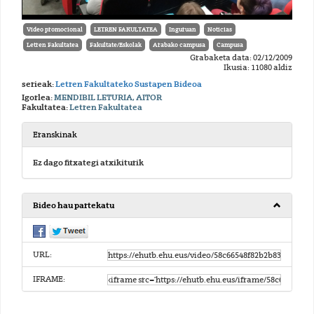
Vídeo promocional
LETREN FAKULTATEA
Inguruan
Noticias
Letren Fakultatea
Fakultate/Eskolak
Arabako campusa
Campusa
Grabaketa data: 02/12/2009
Ikusia: 11080 aldiz
serieak:
Letren Fakultateko Sustapen Bideoa
Igorlea:
MENDIBIL LETURIA, AITOR
Fakultatea:
Letren Fakultatea
Eranskinak
Ez dago fitxategi atxikiturik
Bideo hau partekatu
URL:
IFRAME: