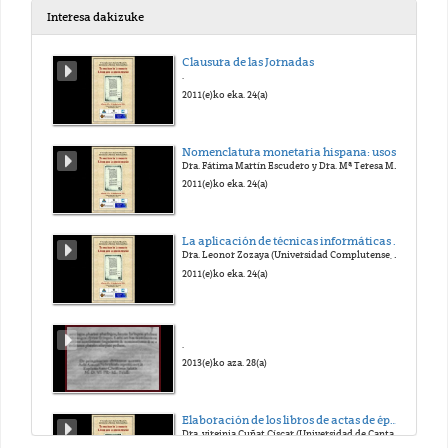
Interesa dakizuke
Clausura de las Jornadas
.
2011(e)ko eka. 24(a)
Nomenclatura monetaria hispana: usos y voces en la documentación.
Dra. Fátima Martín Escudero y Dra. Mª Teresa Muñoz Serrulla (Universidad Complutense, Madrid)
2011(e)ko eka. 24(a)
La aplicación de técnicas informáticas con fines docentes para un manual de Paleografía.
Dra. Leonor Zozaya (Universidad Complutense, Madrid)
2011(e)ko eka. 24(a)
.
2013(e)ko aza. 28(a)
Elaboración de los libros de actas de época monderna. Los libros de acuerdos de Santander.
Dra. virginia Cuñat Císcar (Universidad de Cantabría)