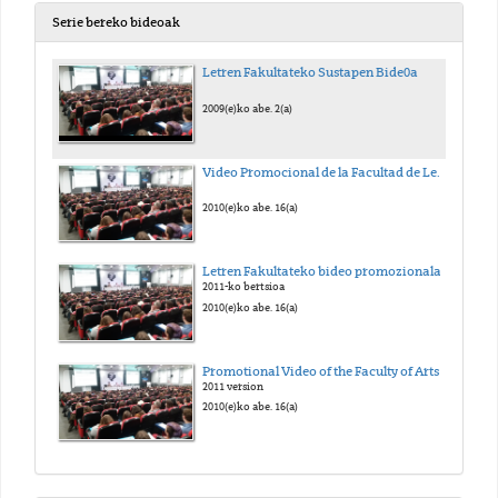
Serie bereko bideoak
Letren Fakultateko Sustapen Bide0a
2009(e)ko abe. 2(a)
Video Promocional de la Facultad de Letras
2010(e)ko abe. 16(a)
Letren Fakultateko bideo promozionala
2011-ko bertsioa
2010(e)ko abe. 16(a)
Promotional Video of the Faculty of Arts
2011 version
2010(e)ko abe. 16(a)