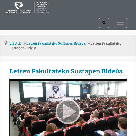
TOGGLE
TOGGLE
SEARCH
NAVIGAT
EHUTB
Letren Fakultateko Sustapen Bideoa
Letren Fakultateko
Sustapen Bide0a
Letren Fakultateko Sustapen Bide0a