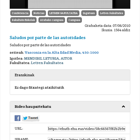
Conferencia
Noticias
LETREN FAKULTATEA
Inguruan
Letren Fakultatea
Fakultate/Eskolak
Arabako campusa
Campusa
Grabaketa data: 07/06/2010
Ikusia: 1564 aldiz
Saludos por parte de las autoridades
Saludos por parte de las autoridades
serieak:
Vasconia en la Alta Edad Media, 450-1000
Igorlea:
MENDIBIL LETURIA, AITOR
Fakultatea:
Letren Fakultatea
Eranskinak
Ez dago fitxategi atxikiturik
Bideo hau partekatu
URL:
IFRAME: