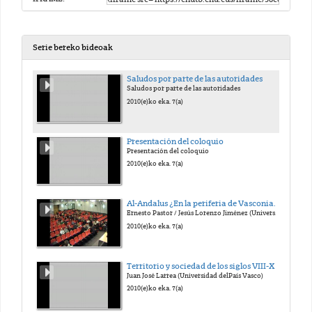
Serie bereko bideoak
Saludos por parte de las autoridades
Saludos por parte de las autoridades
2010(e)ko eka. 7(a)
Presentación del coloquio
Presentación del coloquio
2010(e)ko eka. 7(a)
Al-Andalus ¿En la periferia de Vasconia?:Sistemas de dominación de balad Bambaluna y de Alaba wal-l-Qilâ' en la octava centuria
Ernesto Pastor / Jesús Lorenzo Jiménez (Universidad del País Vasco)
2010(e)ko eka. 7(a)
Territorio y sociedad de los siglos VIII-X
Juan José Larrea (Universidad delPaís Vasco)
2010(e)ko eka. 7(a)