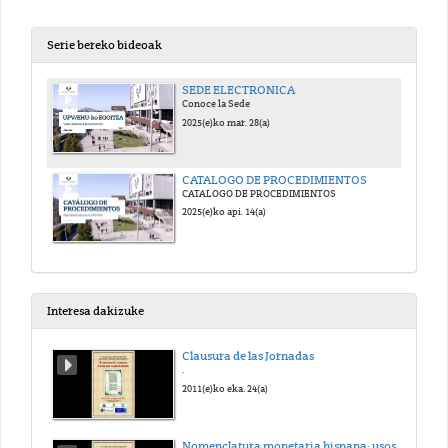
Serie bereko bideoak
SEDE ELECTRONICA
Conoce la Sede
2025(e)ko mar. 28(a)
CATALOGO DE PROCEDIMIENTOS
CATALOGO DE PROCEDIMIENTOS
2025(e)ko api. 14(a)
Interesa dakizuke
Clausura de las Jornadas
.
2011(e)ko eka. 24(a)
Nomenclatura monetaria hispana: usos y voces en la documentación.