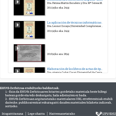
Dra. Fátima Martín Escudero y Dra. Mª Teresa Muñoz Serrulla (Universidad Complutense, Madrid)
2011(e)ko eka. 24(a)
La aplicación de técnicas informáticas con fines docentes para un manual de Paleografía.
Dra. Leonor Zozaya (Universidad Complutense, Madrid)
2011(e)ko eka. 24(a)
.
2013(e)ko aza. 28(a)
Elaboración de los libros de actas de época monderna. Los libros de acuerdos de Santander.
Dra. virginia Cuñat Císcar (Universidad de Cantabría)
2011(e)ko eka. 24(a)
EHUtb Zerbitzua erabiltzeko baldintzak:
1.- Ezin da EHUtb Zerbitzuaren bitartez gordetako materiala beste biltegi
batean gorde eta/edo deskargatu, hala adierazten ez bada.
.
2.- EHUtb Zerbitzuan argitaratutako materialaren URL erreferentziak erabili
2015(e)ko urr. 30(a)
daitezke, publikoarentzat eskuragarri dauden materialen bilaketa indizeak,
sortzeko.
Irisgarritasuna
Lege oharra
Harremanetarako
UPV
/
EHU