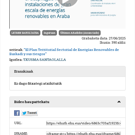
LETREN FAKULTATEA
Inguruan
Últimos Añadidos (Anunciado)
Grabaketa data: 27/06/2025
Ikusia: 390 aldiz
serieak:
"El Plan Territorial Sectorial de Energías Renovables de
Euskadi y sus riesgos"
Igorlea:
TXUSMA SANTAOLALLA
Eranskinak
Ez dago fitxategi atxikiturik
Bideo hau partekatu
URL:
IFRAME: