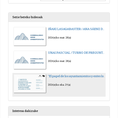
Serie bereko bideoak
IÑAKI LASAGABASTER / ANA SÁENZ DE OLAZAGOITIA / NAIARA MORENO
2025(e)ko mar. 28(a)
UNAI PASCUAL / TURNO DE PREGUNTAS
2025(e)ko mar. 28(a)
"El papel de los ayuntamientos y entes locales en el despliegue de renovables"
2025(e)ko eka. 27(a)
Interesa dakizuke