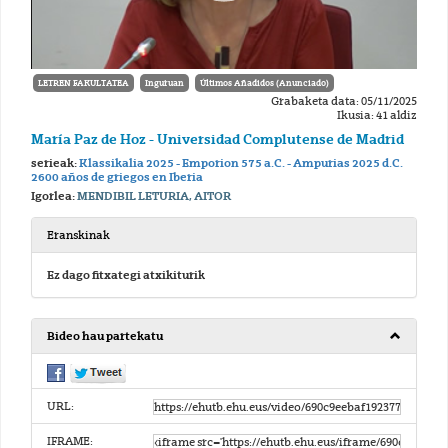
LETREN FAKULTATEA
Inguruan
Últimos Añadidos (Anunciado)
Grabaketa data: 05/11/2025
Ikusia: 41 aldiz
María Paz de Hoz - Universidad Complutense de Madrid
serieak:
Klassikalia 2025 - Emporion 575 a.C. - Ampurias 2025 d.C.
2600 años de griegos en Iberia
Igorlea:
MENDIBIL LETURIA, AITOR
Eranskinak
Ez dago fitxategi atxikiturik
Bideo hau partekatu
URL:
IFRAME: