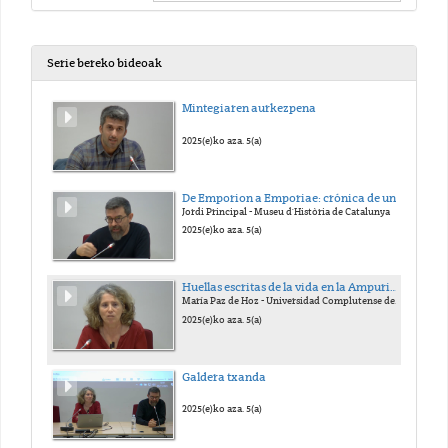
Serie bereko bideoak
Mintegiaren aurkezpena
2025(e)ko aza. 5(a)
De Emporion a Emporiae: crónica de una colonia griega y de una ciudad romana
Jordi Principal - Museu d'Història de Catalunya
2025(e)ko aza. 5(a)
Huellas escritas de la vida en la Ampurias griega
María Paz de Hoz - Universidad Complutense de Madrid
2025(e)ko aza. 5(a)
Galdera txanda
2025(e)ko aza. 5(a)