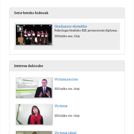
Serie bereko bideoak
Graduazio ekitaldia
Psikologia Graduko XIII. promozioari diploma banaketa ekitaldia.
2025(e)ko aza. 12(a)
Interesa dakizuke
Victimización
2021(e)ko ots. 15(a)
Víctima
2021(e)ko ots. 15(a)
Víctima ideal