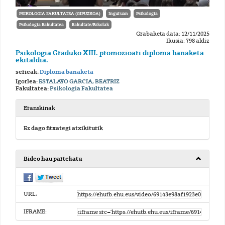
PSIKOLOGIA FAKULTATEA (GIPUZKOA)
Inguruan
Psikologia
Psikologia Fakultatea
Fakultate/Eskolak
Grabaketa data: 12/11/2025
Ikusia: 798 aldiz
Psikologia Graduko XIII. promozioari diploma banaketa
ekitaldia.
serieak:
Diploma banaketa
Igorlea:
ESTALAYO GARCIA, BEATRIZ
Fakultatea:
Psikologia Fakultatea
Eranskinak
Ez dago fitxategi atxikiturik
Bideo hau partekatu
URL:
IFRAME: