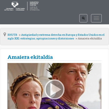
TOGGLE
TOGGLE
SEARCH
NAVIGAT
EHUTB
Antigüedad y extrema derecha en Europa y Estados Unidos en el
siglo XXI: estrategias, apropiaciones y distorsiones
Amaiera ekitaldia
Amaiera ekitaldia