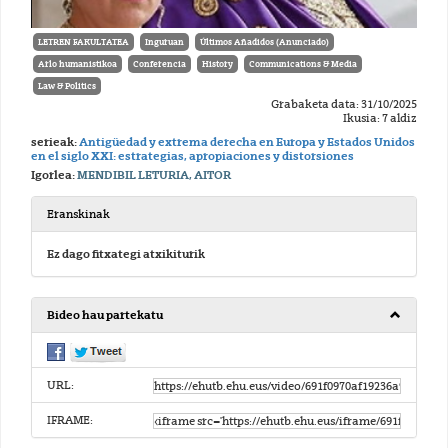
LETREN FAKULTATEA
Inguruan
Últimos Añadidos (Anunciado)
Arlo humanistikoa
Conferencia
History
Communications & Media
Law & Politics
Grabaketa data: 31/10/2025
Ikusia: 7 aldiz
serieak:
Antigüedad y extrema derecha en Europa y Estados Unidos
en el siglo XXI: estrategias, apropiaciones y distorsiones
Igorlea:
MENDIBIL LETURIA, AITOR
Eranskinak
Ez dago fitxategi atxikiturik
Bideo hau partekatu
URL:
IFRAME: