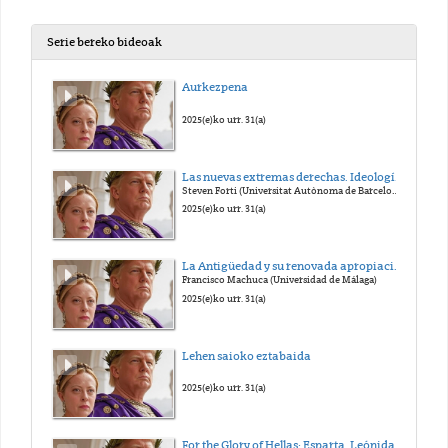
Serie bereko bideoak
Aurkezpena
2025(e)ko urr. 31(a)
Las nuevas extremas derechas. Ideología, estrategias y redes trasnacionales
Steven Forti (Universitat Autònoma de Barcelona)
2025(e)ko urr. 31(a)
La Antigüedad y su renovada apropiación política: la recepción del mundo antiguo en la extrema derecha actual
Francisco Machuca (Universidad de Málaga)
2025(e)ko urr. 31(a)
Lehen saioko eztabaida
2025(e)ko urr. 31(a)
For the Glory of Hellas: Esparta, Leónidas y la Batalla de las Termópilas en el Heavy Metal