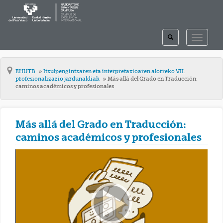
TOGGLE
TOGGLE
SEARCH
NAVIGAT
EHUTB
Itzulpengintzaren eta interpretazioaren alorreko VII.
profesionalizazio jardunaldiak
Más allá del Grado en Traducción:
caminos académicos y profesionales
Más allá del Grado en Traducción:
caminos académicos y profesionales