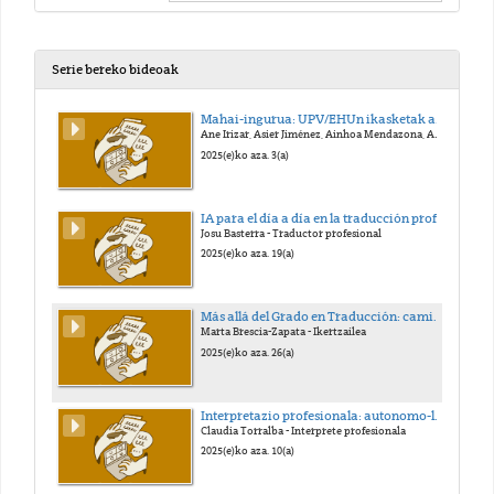
Serie bereko bideoak
Mahai-ingurua: UPV/EHUn ikasketak amaitu ondoren lan-merkatuan sartzea
Ane Irizar, Asier Jiménez, Ainhoa Mendazona, Aroa Villalba
2025(e)ko aza. 3(a)
IA para el día a día en la traducción profesional
Josu Basterra - Traductor profesional
2025(e)ko aza. 19(a)
Más allá del Grado en Traducción: caminos académicos y profesionales
Marta Brescia-Zapata - Ikertzailea
2025(e)ko aza. 26(a)
Interpretazio profesionala: autonomo-lana eta administrazioa
Claudia Torralba - Interprete profesionala
2025(e)ko aza. 10(a)