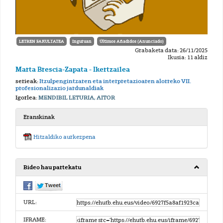
LETREN FAKULTATEA
Inguruan
Últimos Añadidos (Anunciado)
Grabaketa data: 26/11/2025
Ikusia: 11 aldiz
Marta Brescia-Zapata - Ikertzailea
serieak:
Itzulpengintzaren eta interpretazioaren alorreko VII.
profesionalizazio jardunaldiak
Igorlea:
MENDIBIL LETURIA, AITOR
Eranskinak
Hitzaldiko aurkezpena
Bideo hau partekatu
URL:
IFRAME: