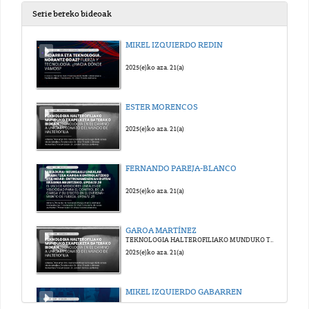
Serie bereko bideoak
MIKEL IZQUIERDO REDIN
2025(e)ko aza. 21(a)
ESTER MORENCOS
2025(e)ko aza. 21(a)
FERNANDO PAREJA-BLANCO
2025(e)ko aza. 21(a)
GAROA MARTÍNEZ
TEKNOLOGIA HALTEROFILIAKO MUNDUKO TXAPELKETA BATERAKO BIDEAN
2025(e)ko aza. 21(a)
MIKEL IZQUIERDO GABARREN