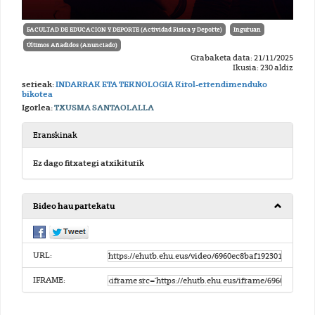
FACULTAD DE EDUCACION Y DEPORTE (Actividad Fisica y Deporte)
Inguruan
Últimos Añadidos (Anunciado)
Grabaketa data: 21/11/2025
Ikusia: 230 aldiz
serieak:
INDARRAK ETA TEKNOLOGIA Kirol-errendimenduko
bikotea
Igorlea:
TXUSMA SANTAOLALLA
Eranskinak
Ez dago fitxategi atxikiturik
Bideo hau partekatu
URL:
IFRAME: