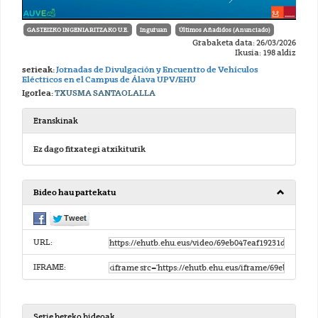
GASTEIZKO INGENIARITZAKO U.E.
Inguruan
Últimos Añadidos (Anunciado)
Grabaketa data: 26/03/2026
Ikusia: 198 aldiz
serieak:
Jornadas de Divulgación y Encuentro de Vehículos
Eléctricos en el Campus de Álava UPV/EHU
Igorlea:
TXUSMA SANTAOLALLA
Eranskinak
Ez dago fitxategi atxikiturik
Bideo hau partekatu
URL:
IFRAME:
Serie bereko bideoak