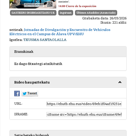
GASTEIZKO INGENIARITZAKO U.E.
Inguruan
Últimos Añadidos (Anunciado)
Grabaketa data: 26/03/2026
Ikusia: 221 aldiz
serieak:
Jornadas de Divulgación y Encuentro de Vehículos
Eléctricos en el Campus de Álava UPV/EHU
Igorlea:
TXUSMA SANTAOLALLA
Eranskinak
Ez dago fitxategi atxikiturik
Bideo hau partekatu
URL:
IFRAME:
Serie bereko bideoak