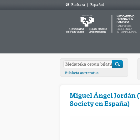
Euskara
|
Español
Bilaketa aurreratua
Miguel Ángel Jordán (
Society en España)