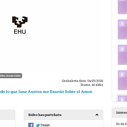
idos (Anunciado)
Grabaketa data: 04/05/2026
Ikusia: 40 aldiz
odo lo que Jane Austen me Enseñó Sobre el Amor.
Intere
Bideo hau partekatu
Ez da h