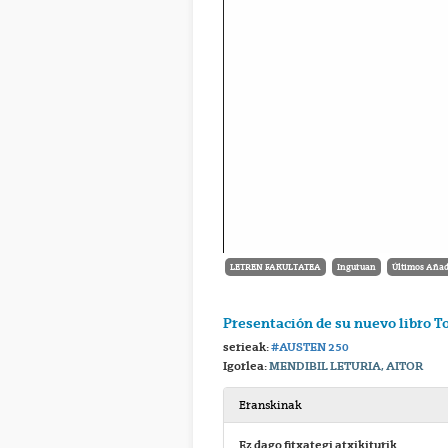
LETREN FAKULTATEA
Inguruan
Últimos Añad
Presentación de su nuevo libro T
serieak:
#AUSTEN 250
Igorlea:
MENDIBIL LETURIA, AITOR
Eranskinak
Ez dago fitxategi atxikiturik