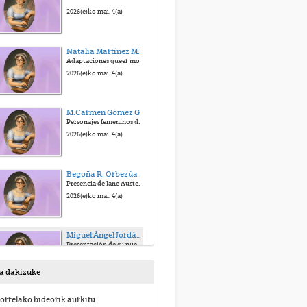
2026(e)ko mai. 4(a)
Natalia Martínez Martínez (UNED)
Adaptaciones queer modernas de Jane Austen, especialmente narrativas MM (male/male).
2026(e)ko mai. 4(a)
M.Carmen Gómez Galisteo (UNED)
Personajes femeninos de Orgullo y Prejuicio en secuelas y reescrituras contemporáneas.
2026(e)ko mai. 4(a)
Begoña R. Orbezúa (Universidad de Deusto y UGR)
Presencia de Jane Austen en la cultura popular.
2026(e)ko mai. 4(a)
Miguel Ángel Jordán (Universidad Abat Oliba CEU y Vicepresidente de la Jane Austen Society en España)
Presentación de su nuevo libro Todo lo que Jane Austen me Enseñó Sobre el Amor.
2026(e)ko mai. 4(a)
sa dakizuke
orrelako bideorik aurkitu.