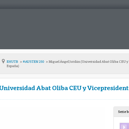
EHUTB
#AUSTEN 250
Miguel Ángel Jordán (Universidad Abat Oliba CEU y V
España)
Universidad Abat Oliba CEU y Vicepresident
Serie 