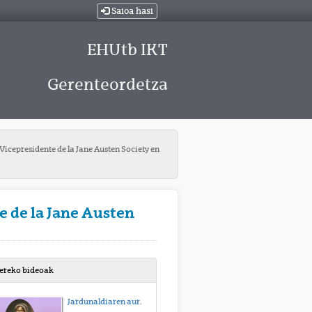
Saioa hasi
EHUtb IKT
Gerenteordetza
icepresidente de la Jane Austen Society en
e de la Jane Austen
bereko bideoak
Jardunaldiaren aurkezpena