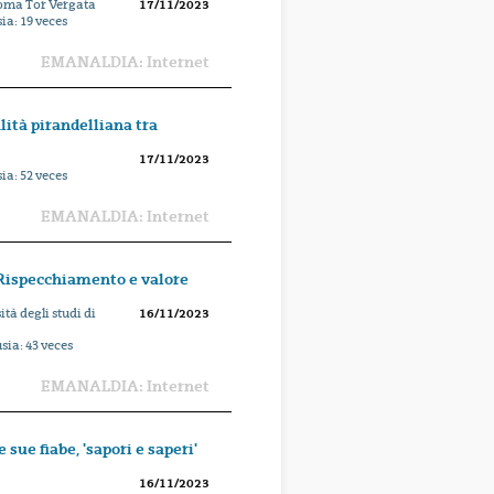
Roma Tor Vergata
17/11/2023
sia:
19
veces
EMANALDIA: Internet
lità pirandelliana tra
17/11/2023
sia:
52
veces
EMANALDIA: Internet
 Rispecchiamento e valore
à degli studi di
16/11/2023
usia:
43
veces
EMANALDIA: Internet
 sue fiabe, 'sapori e saperi'
16/11/2023