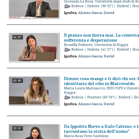
Giovanni La Rosa, Università degli studi di 
Bideoa
|
Italiera
(36' 32'') |
Embed
| Iku
Igorlea:
Alonso Gasca, David
Il pranzo non finiva mai. La convivia
41' 57''
sofferenza e disperazione
Rossella Palmieri, Università di Foggia
Bideoa
|
Italiera
(41' 57'') |
Embed
| Iku
Igorlea:
Alonso Gasca, David
Dimmi cosa mangi e ti dirò chi sei:
60' 59''
identitario del cibo in Marcovaldo
Maria Laura Marinaccio, EHU/UPV e Universit
Foggia
Bideoa
|
Frantses
(60' 59'') |
Embed
| Ik
Igorlea:
Alonso Gasca, David
Da Ippolito Nievo a Italo Calvino, e le
20' 07''
raccontano la storia dell'uomo"
Maria Rosa Terzi Santiloni