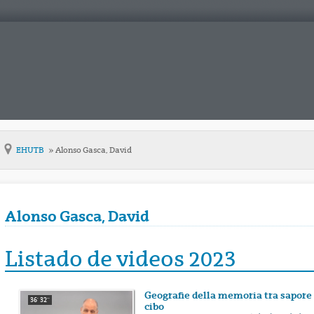
EHUTB
Alonso Gasca, David
Alonso Gasca, David
Listado de videos 2023
Geografie della memoria tra sapore 
36' 32''
cibo