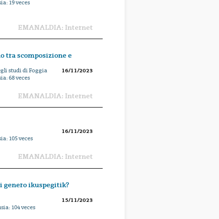
sia:
19
veces
EMANALDIA: Internet
o tra scomposizione e
li studi di Foggia
16/11/2023
sia:
68
veces
EMANALDIA: Internet
16/11/2023
sia:
105
veces
EMANALDIA: Internet
i genero ikuspegitik?
15/11/2023
usia:
104
veces