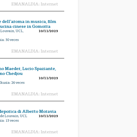
EMANALDIA: Internet
 e dell'aroma in musica, film
 cucina cinese in Gomorra
 Louvain, UCL,
10/11/2023
sia:
30
veces
EMANALDIA: Internet
no Maeder, Lucio Spaziante,
gno Chedjou
10/11/2023
Ikusia:
26
veces
EMANALDIA: Internet
deporica di Alberto Moravia
 de Louvain, UCL
10/11/2023
sia:
13
veces
EMANALDIA: Internet