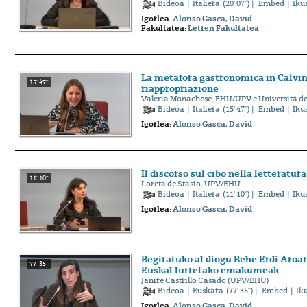
Bideoa
|
Italiera
(20' 07'') |
Embed
| Iku
Igorlea:
Alonso Gasca, David
Fakultatea:
Letren Fakultatea
La metafora gastronomica in Calvin
15' 47''
riappropriazione
Valeria Monachese, EHU/UPV e Università deg
Bideoa
|
Italiera
(15' 47'') |
Embed
| Iku
Igorlea:
Alonso Gasca, David
Il discorso sul cibo nella letteratura
11' 10''
Loreta de Stasio, UPV/EHU
Bideoa
|
Italiera
(11' 10'') |
Embed
| Iku
Igorlea:
Alonso Gasca, David
Begiratuko al diogu Behe Erdi Aroar
77' 35''
Euskal lurretako emakumeak
Janire Castrillo Casado (UPV/EHU)
Bideoa
|
Euskara
(77' 35'') |
Embed
| Ik
Igorlea:
Alonso Gasca, David