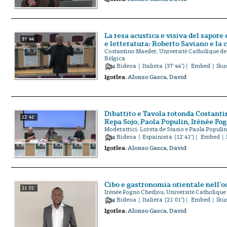
La resa acustica e visiva del sapore
37' 44''
e letteratura: Roberto Saviano e la
Costantino Maeder, Université Catholique de
Bélgica
Bideoa
|
Italiera
(37' 44'') |
Embed
| Iku
Igorlea:
Alonso Gasca, David
Dibattito e Tavola rotonda Costanti
12' 41''
Kepa Sojo, Paola Populin, Irénée Fo
Moderatrici: Loreta de Stasio e Paola Populin
Bideoa
|
Espainiera
(12' 41'') |
Embed
| 
Igorlea:
Alonso Gasca, David
Cibo e gastronomia orientale nell’o
21' 01''
Irénée Fogno Chedjou, Université Catholique
Bideoa
|
Italiera
(21' 01'') |
Embed
| Iku
Igorlea:
Alonso Gasca, David