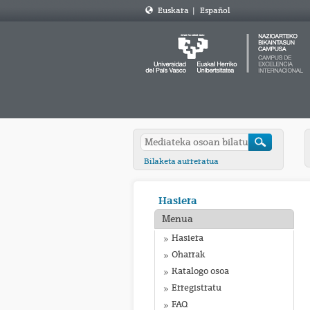
Euskara
|
Español
Bilaketa aurreratua
Hasiera
Menua
Hasiera
Oharrak
Katalogo osoa
Erregistratu
FAQ