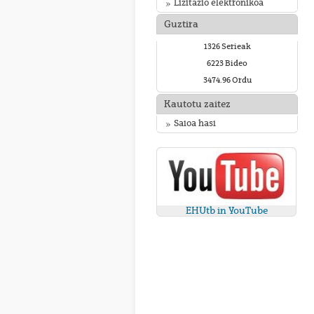
Lizitazio elektronikoa
Guztira
1326 Serieak
6223 Bideo
3474.96 Ordu
Kautotu zaitez
Saioa hasi
EHUtb in YouTube