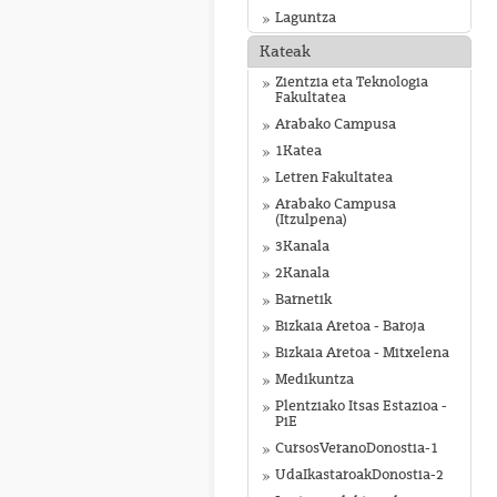
Laguntza
Kateak
Zientzia eta Teknologia
Fakultatea
Arabako Campusa
1Katea
Letren Fakultatea
Arabako Campusa
(Itzulpena)
3Kanala
2Kanala
Barnetik
Bizkaia Aretoa - Baroja
Bizkaia Aretoa - Mitxelena
Medikuntza
Plentziako Itsas Estazioa -
PiE
CursosVeranoDonostia-1
UdaIkastaroakDonostia-2