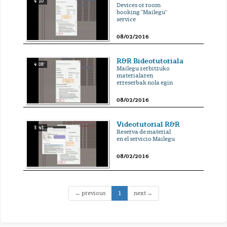
4' 10''
Devices or room
booking "Mailegu"
service
08/02/2016
R&R Bideotutoriala
4' 08''
Mailegu zerbitzuko
materialaren
erreserbak nola egin
08/02/2016
Videotutorial R&R
3' 43''
Reserva de material
en el servicio Mailegu
08/02/2016
(current)
← previous
1
next →