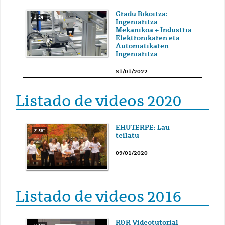
Gradu Bikoitza:
1' 24''
Ingeniaritza
Mekanikoa + Industria
Elektronikaren eta
Automatikaren
Ingeniaritza
31/01/2022
Listado de videos 2020
EHUTERPE: Lau
2' 58''
teilatu
09/01/2020
Listado de videos 2016
R&R Videotutorial