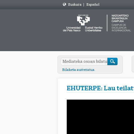
Euskara
|
Español
Bilaketa aurreratua
EHUTERPE: Lau teila