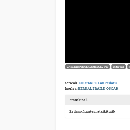
GASTEIZKO INGENIARITZAKO U.E.
Inguruan
serieak:
EHUTERPE: Lau Teilatu
Igorlea:
BERNAL FRAILE, OSCAR
Eranskinak
Ez dago fitxategi atxikiturik