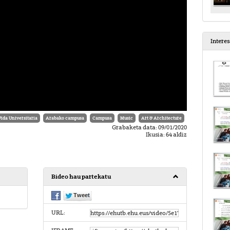
Intere
Vida Universitaria
Arabako campusa
Campusa
Music
Art & Architecture
Grabaketa data: 09/01/2020
Ikusia: 64 aldiz
Bideo hau partekatu
URL: