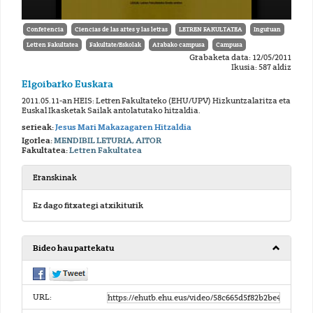
Conferencia
Ciencias de las artes y las letras
LETREN FAKULTATEA
Inguruan
Letren Fakultatea
Fakultate/Eskolak
Arabako campusa
Campusa
Grabaketa data: 12/05/2011
Ikusia: 587 aldiz
Elgoibarko Euskara
2011.05.11-an HEIS: Letren Fakultateko (EHU/UPV) Hizkuntzalaritza eta
Euskal Ikasketak Sailak antolatutako hitzaldia.
serieak:
Jesus Mari Makazagaren Hitzaldia
Igorlea:
MENDIBIL LETURIA, AITOR
Fakultatea:
Letren Fakultatea
Eranskinak
Ez dago fitxategi atxikiturik
Bideo hau partekatu
URL: