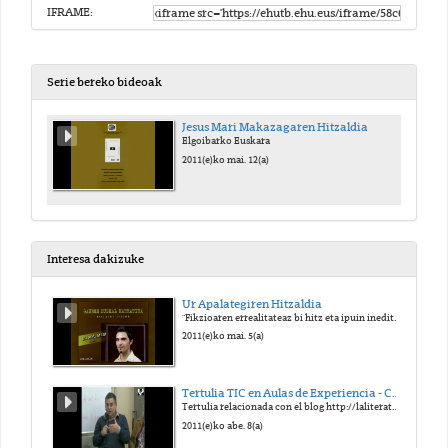
IFRAME:
Serie bereko bideoak
Jesus Mari Makazagaren Hitzaldia
Elgoibarko Euskara
2011(e)ko mai. 12(a)
Interesa dakizuke
Ur Apalategiren Hitzaldia
"Fikzioaren errealitateaz bi hitz eta ipuin inedito bat"
2011(e)ko mai. 5(a)
Tertulia TIC en Aulas de Experiencia - Campus de Gipuzkoa
Tertulia relacionada con el blog http://laliteraturaesuntesoro.blogspot.com
2011(e)ko abe. 8(a)