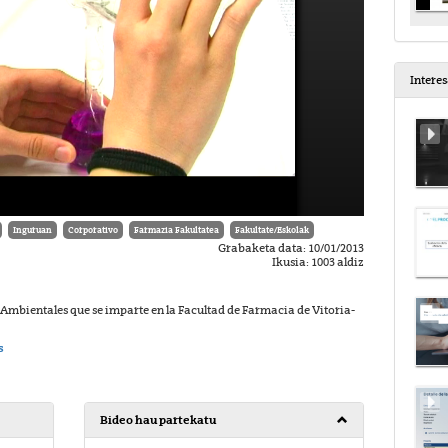
Intere
Inguruan
Corporativo
Farmazia Fakultatea
Fakultate/Eskolak
Grabaketa data: 10/01/2013
Ikusia: 1003 aldiz
Ambientales que se imparte en la Facultad de Farmacia de Vitoria-
s
Bideo hau partekatu