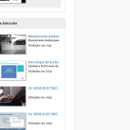
sa dakizuke
Masterraren aurkezpenaren bideoa
Masterraren Aurkezpenaren Bideoa
2018(e)ko uzt. 5(a)
Psicología de los Recursos Humanos: Planificación, Selección y Promoción. Edurne Martínez
Unidad 4: El Proceso de Selección de Personal
2019(e)ko ira. 27(a)
05. SEDE ELECTRÓNICA - Solicitud de Registro electrónico
2025(e)ko ira. 10(a)
04. SEDE ELECTRÓNICA - Mi Carpeta
2025(e)ko ira. 10(a)