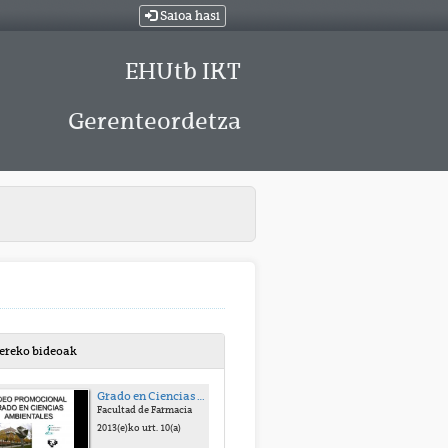
Saioa hasi
EHUtb IKT
Gerenteordetza
bereko bideoak
Grado en Ciencias Ambientales
Facultad de Farmacia
2013(e)ko urt. 10(a)