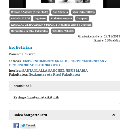
Últimos Añadidos (Anunciado)
Conferencia
Vida Universitaria
Arabako I.I.S.I.G
Inguruan
Arabako campusa
Campusa
FACULTAD DE EDUCACION Y DEPORTE (Actividad Fisica y Deporte)
Hezkuntza eta Kirol Fakultatea
Fakultate/Eskolak
Grabaketa data: 27/11/2013
Ikusia: 1504 aldiz
Bic Berrilan
Ponencia. 12 min
serieak:
EMPRENDIMIENTO EN EL DEPORTE. TENDENCIAS Y
OPORTUNIDADES DE NEGOCIO
Igorlea:
SANTAOLALLA SANCHEZ, JESUS MARIA
Fakultatea:
Hezkuntza eta Kirol Fakultatea
Eranskinak
Ez dago fitxategi atxikiturik
Bideo hau partekatu