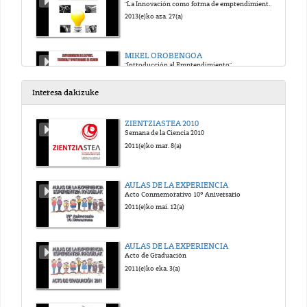
"La Innovación como forma de emprendimiento en el deporte"
2013(e)ko aza. 27(a)
MIKEL OROBENGOA
"Introducción al Emprendimiento"
2013(e)ko aza. 27(a)
Interesa dakizuke
EDURNE SIMÓN
ZIENTZIASTEA 2010
"Servicios y recursos de apoyo a la persona emprendedora en la CAPV" UPV/EHU
Semana de la Ciencia 2010
2013(e)ko aza. 27(a)
2011(e)ko mar. 8(a)
ALBERTO CODESAL
AULAS DE LA EXPERIENCIA
"Servicios y recursos de apoyo a la persona emprendedora en la CAPV" Ayuntamiento Vitoria-Gasteiz
Acto Conmemorativo 10º Aniversario
2013(e)ko aza. 27(a)
2011(e)ko mai. 12(a)
AINARA EGILUZ
AULAS DE LA EXPERIENCIA
"Servicios y recursos de apoyo a la persona emprendedora en la CAPV" Garapen
Acto de Graduación
2013(e)ko aza. 27(a)
2011(e)ko eka. 3(a)
JOKIN GARATEA