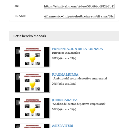
URL:
IFRAME:
Serie bereko bideoak
PRESENTACION DE LA JORNADA
Discursos inaugurales
2013(e)ko aza. 27(a)
JUANMA MURUA
" Ámbitos del sector deportivo empresarial"
2013(e)ko aza. 27(a)
JOKIN GARATEA
"Análisis del sector deportivo empresarial"
2013(e)ko aza. 27(a)
ASIER VITERI