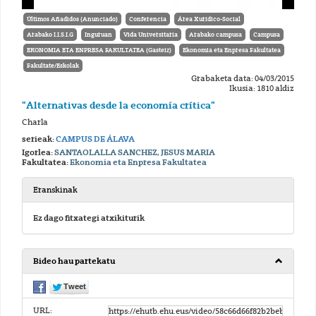
Últimos Añadidos (Anunciado)
Conferencia
Área Xurídico-Social
Arabako I.I.S.I.G
Inguruan
Vida Universitaria
Arabako campusa
Campusa
EKONOMIA ETA ENPRESA FAKULTATEA (Gasteiz)
Ekonomia eta Enpresa Fakultatea
Fakultate/Eskolak
Grabaketa data: 04/03/2015
Ikusia: 1810 aldiz
"Alternativas desde la economía crítica"
Charla
serieak:
CAMPUS DE ÁLAVA
Igorlea:
SANTAOLALLA SANCHEZ, JESUS MARIA
Fakultatea:
Ekonomia eta Enpresa Fakultatea
Eranskinak
Ez dago fitxategi atxikiturik
Bideo hau partekatu
URL: