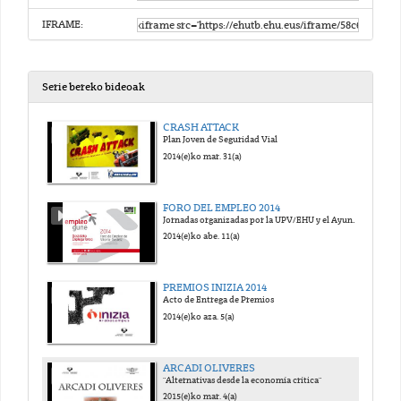
IFRAME:
Serie bereko bideoak
CRASH ATTACK
Plan Joven de Seguridad Vial
2014(e)ko mar. 31(a)
FORO DEL EMPLEO 2014
Jornadas organizadas por la UPV/EHU y el Ayuntamiento de Vitoria-Gasteiz
2014(e)ko abe. 11(a)
PREMIOS INIZIA 2014
Acto de Entrega de Premios
2014(e)ko aza. 5(a)
ARCADI OLIVERES
"Alternativas desde la economía crítica"
2015(e)ko mar. 4(a)