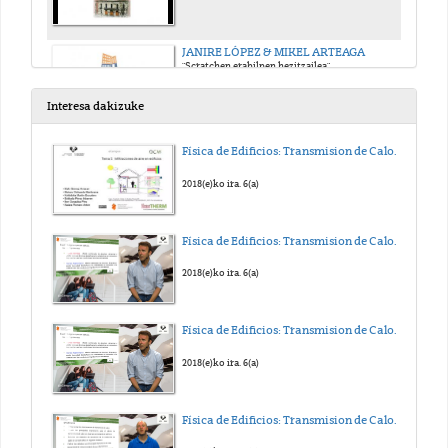
JANIRE LÓPEZ & MIKEL ARTEAGA
"Scratchen erabilpen hezitzailea"
2015(e)ko mar. 2(a)
Interesa dakizuke
HEZKINDETZAK BERDINDUKO GAITU
Física de Edificios: Transmision de Calor y Masa. Tema 5
Día Internacional de las Mujeres
2015(e)ko mar. 6(a)
2018(e)ko ira. 6(a)
DIA MUNDIAL DEL TRABAJO SOCIAL
Física de Edificios: Transmision de Calor y Masa. Tema 4
Jornada conmemorativa
2015(e)ko mar. 17(a)
2018(e)ko ira. 6(a)
LA COEDUCACIÓN NOS HARÁ IGUALES
Física de Edificios: Transmision de Calor y Masa. Tema 3
Día Internacional de las Mujeres
2015(e)ko mar. 6(a)
2018(e)ko ira. 6(a)
MASTER ASTEA 2015
Física de Edificios: Transmision de Calor y Masa. Tema 2
Campus de Álava
2015(e)ko mar. 11(a)