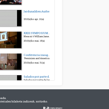
Jardunaldien Aurkezpena
.
.
2015(e)ko urr. 29(a)
2010(e)ko api. 15(a)
XXIII SYMPOSIUM HISTORIA DE LA PSICOLOGIA SEHP 2010
Mesa nr 5 William James en el recuerdo
2015(e)ko urr. 29(a)
2010(e)ko mai. 19(a)
Conferencia inaugural
"Feminism and American Psychology: The History of a Relationship"
2015(e)ko urr. 29(a)
2010(e)ko mai. 31(a)
Saludos por parte de las autoridades
.
Saludos por parte de las autoridades
2015(e)ko urr. 29(a)
2010(e)ko eka. 7(a)
bada.
Seminario de Arqueología de la Arquitectura en Italia a inicios del Siglo XXI
erialen bilaketa indizeak, sortzeko.
Impartido por Giovanna Bianchi
2010(e)ko uzt. 5(a)
UPV
/
EHU