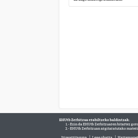
EHUtb Zerbitzua erabiltzeko baldintzak:
1.- Ezin da EHUtb Zerbitzuaren bitartez gor
2.- EHUtb Zerbitzuan argitaratutako materi
Irisgarritasuna
Lege oharra
Harremane