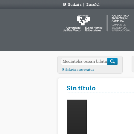
Euskara
|
Español
Bilaketa aurreratua
Sin título