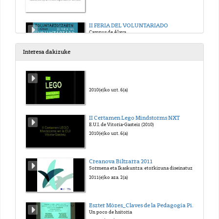
II FERIA DEL VOLUNTARIADO
Campus de Álava
2016(e)ko api. 20(a)
Interesa dakizuke
NATXO HORMAETXEA
"Proiektuen Bidezko Lana Lemoizko Eskolan"
2016(e)ko urr. 18(a)
2010(e)ko uzt. 6(a)
Zientzia Astea Campus de Álava 2016
II Certamen Lego Mindstorms NXT
XVI Semana de la Ciencia, la Tecnología y la Innovación
E.U.I. de Vitoria-Gasteiz (2010)
2016(e)ko aza. 3(a)
2010(e)ko uzt. 6(a)
ZUHATZA ABENTUR 2016
Creanova Biltzarra 2011
"Comparte con tus compañer@s unos días diferentes"
Sormena eta Ikaskuntza: etorkizuna diseinatuz
2016(e)ko urr. 5(a)
2011(e)ko aza. 2(a)
EMPLEO GUNE 2016
Eszter Mózes_Claves de la Pedagogía Pikler-Lóczy-15-01-2012
Foro del Empleo
Un poco de hsitoria
2016(e)ko aza. 17(a)