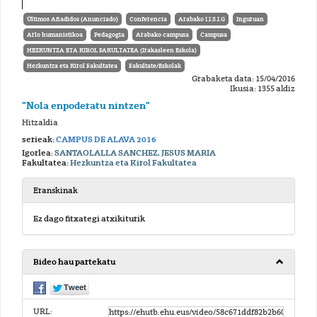
Últimos Añadidos (Anunciado)
Conferencia
Arabako I.I.S.I.G
Inguruan
Arlo humanistikoa
Pedagogia
Arabako campusa
Campusa
HEZKUNTZA ETA KIROL FAKULTATEA (Irakasleen Eskola)
Hezkuntza eta Kirol Fakultatea
Fakultate/Eskolak
Grabaketa data: 15/04/2016
Ikusia: 1355 aldiz
"Nola enpoderatu nintzen"
Hitzaldia
serieak:
CAMPUS DE ALAVA 2016
Igorlea:
SANTAOLALLA SANCHEZ, JESUS MARIA
Fakultatea:
Hezkuntza eta Kirol Fakultatea
Eranskinak
Ez dago fitxategi atxikiturik
Bideo hau partekatu
URL: