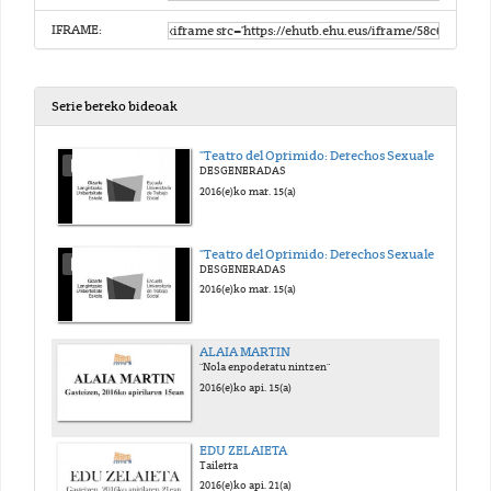
IFRAME:
Serie bereko bideoak
"Teatro del Oprimido: Derechos Sexuales y Reproductivos de la Mujeres. Sin género de dudas" 1º Parte
DESGENERADAS
2016(e)ko mar. 15(a)
"Teatro del Oprimido: Derechos Sexuales y Reproductivos de la Mujeres. Sin género de dudas" 2º Parte
DESGENERADAS
2016(e)ko mar. 15(a)
ALAIA MARTIN
"Nola enpoderatu nintzen"
2016(e)ko api. 15(a)
EDU ZELAIETA
Tailerra
2016(e)ko api. 21(a)