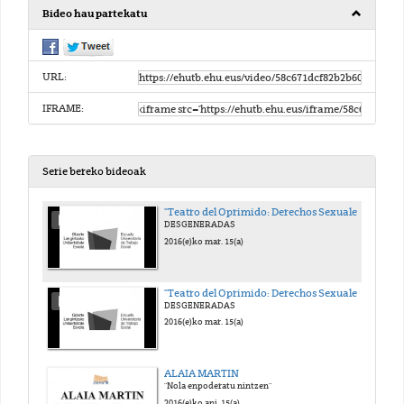
Bideo hau partekatu
URL:
IFRAME:
Serie bereko bideoak
"Teatro del Oprimido: Derechos Sexuales y Reproductivos de la Mujeres. Sin género de dudas" 1º Parte
DESGENERADAS
2016(e)ko mar. 15(a)
"Teatro del Oprimido: Derechos Sexuales y Reproductivos de la Mujeres. Sin género de dudas" 2º Parte
DESGENERADAS
2016(e)ko mar. 15(a)
ALAIA MARTIN
"Nola enpoderatu nintzen"
2016(e)ko api. 15(a)