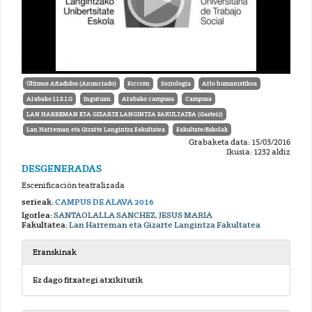
Últimos Añadidos (Anunciado)
Ficción
Soziologia
Arlo humanistikoa
Arabako I.I.S.I.G
Inguruan
Arabako campusa
Campusa
LAN HARREMAN ETA GIZARTE LANGINTZA FAKULTATEA (Gasteiz)
Lan Harreman eta Gizarte Langintza Fakultatea
Fakultate/Eskolak
Grabaketa data: 15/03/2016
Ikusia: 1232 aldiz
DESGENERADAS
Escenificación teatralizada
serieak:
CAMPUS DE ALAVA 2016
Igorlea:
SANTAOLALLA SANCHEZ, JESUS MARIA
Fakultatea:
Lan Harreman eta Gizarte Langintza Fakultatea
Eranskinak
Ez dago fitxategi atxikiturik