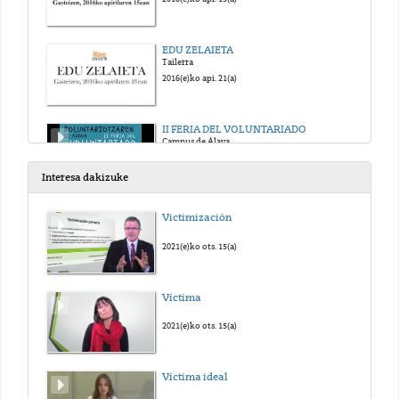
EDU ZELAIETA
Tailerra
2016(e)ko api. 21(a)
II FERIA DEL VOLUNTARIADO
Campus de Álava
2016(e)ko api. 20(a)
Interesa dakizuke
NATXO HORMAETXEA
Victimización
"Proiektuen Bidezko Lana Lemoizko Eskolan"
2016(e)ko urr. 18(a)
2021(e)ko ots. 15(a)
Zientzia Astea Campus de Álava 2016
Víctima
XVI Semana de la Ciencia, la Tecnología y la Innovación
2016(e)ko aza. 3(a)
2021(e)ko ots. 15(a)
ZUHATZA ABENTUR 2016
Víctima ideal
"Comparte con tus compañer@s unos días diferentes"
2016(e)ko urr. 5(a)