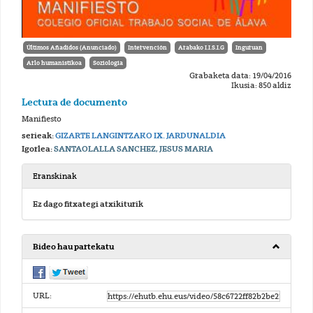
Últimos Añadidos (Anunciado)
Intervención
Arabako I.I.S.I.G
Inguruan
Arlo humanistikoa
Soziologia
Grabaketa data: 19/04/2016
Ikusia: 850 aldiz
Lectura de documento
Manifiesto
serieak:
GIZARTE LANGINTZAKO IX. JARDUNALDIA
Igorlea:
SANTAOLALLA SANCHEZ, JESUS MARIA
Eranskinak
Ez dago fitxategi atxikiturik
Bideo hau partekatu
URL: