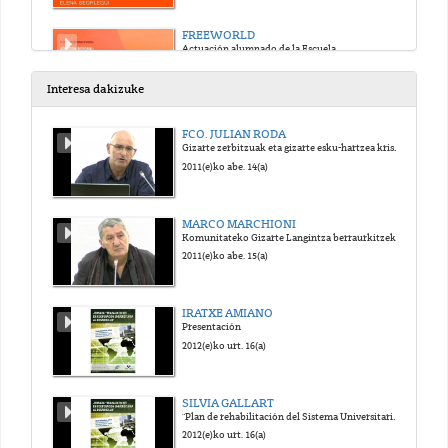
FREEWORLD
Actuación alumnado de la Escuela
2016(e)ko api. 19(a)
Interesa dakizuke
2ª MESA DE TRABAJO: HACIA UN TRABAJO SOCIAL EN RED
FCO. JULIAN RODA
"Sistemas de Protección Social"
Gizarte zerbitzuak eta gizarte esku-hartzea krisi garaietan: bilakaera eta joerak
2016(e)ko api. 19(a)
2011(e)ko abe. 14(a)
MARCO MARCHIONI
Komunitateko Gizarte Langintza berraurkitzeko beharra
2011(e)ko abe. 15(a)
IRATXE AMIANO
Presentación
2012(e)ko urt. 16(a)
SILVIA GALLART
"Plan de rehabilitación del Sistema Universitario en Haití"
2012(e)ko urt. 16(a)