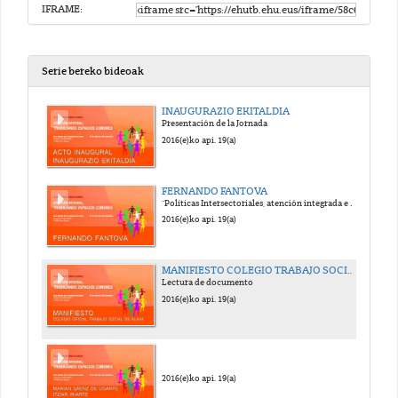
IFRAME:
Serie bereko bideoak
INAUGURAZIO EKITALDIA
Presentación de la Jornada
2016(e)ko api. 19(a)
FERNANDO FANTOVA
"Políticas Intersectoriales, atención integrada e intervención social"
2016(e)ko api. 19(a)
MANIFIESTO COLEGIO TRABAJO SOCIAL
Lectura de documento
2016(e)ko api. 19(a)
2016(e)ko api. 19(a)