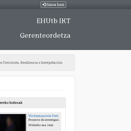
Saioa hasi
EHUtb IKT
Gerenteordetza
 Terrorista, Resiliencia e Interpelación
bereko bideoak
Victimización Terrorista, Resiliencia e Interpelación
Proyecto de investigación del Instituto Vasco de Criminología/Kriminologiaren Euskal Institutua UPV/EHU
2016(e)ko aza. 14(a)