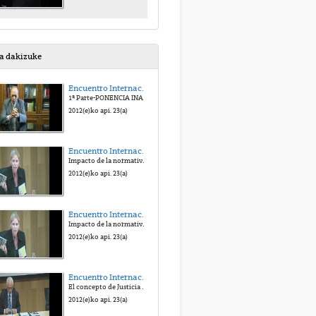
sa dakizuke
Encuentro Internacional Hacia una Justicia Victimal. Homenaje al Prof. Antonio Beristain
1ª Parte-PONENCIA INAUGURAL. ANTONIO BERISTAIN. UN VIVO RECUERDO.
2012(e)ko api. 23(a)
Encuentro Internacional "Hacia una Justicia victimal". Homenaje al Prof. Antonio Beristain
Impacto de la normativa internacional en materia de víctimas de delitos graves, especialmente de terrorismo y de abuso de poder
2012(e)ko api. 23(a)
Encuentro Internacional "Hacia una Justicia victimal". Homenaje al Prof. Antonio Beristain
Impacto de la normativa internacional en materia de víctimas de delitos graves, especialmente de terrorismo y de abuso de poder
2012(e)ko api. 23(a)
Encuentro Internacional "Hacia una Justicia victimal". Homenaje al Prof. Antonio Beristain
El concepto de Justicia victimal en Derecho penal: Contribuciones y retos
2012(e)ko api. 23(a)