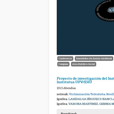
Conferencia
Zuzenbidea eta Zientza Juridikoak
Campusa
Área Xurídico-Social
Proyecto de investigación del In
Institutua UPV/EHU
2015 Abendua
serieak:
Victimización Terrorista, Resil
Igorlea:
LAHIDALGA IÑIGUEZ D NANCL
Igorlea:
VARONA MARTINEZ, GEMMA 
Eranskinak