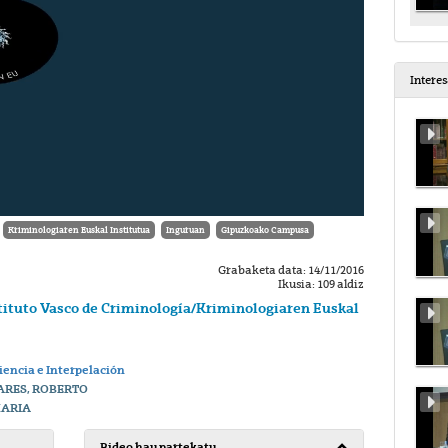
Intere
Kriminologiaren Euskal Institutua
Inguruan
Gipuzkoako Campusa
Grabaketa data: 14/11/2016
Ikusia: 109 aldiz
stituto Vasco de Criminología/Kriminologiaren Euskal
iencia e Interpelación
ARES, ROBERTO
MARIA
Bideo hau partekatu