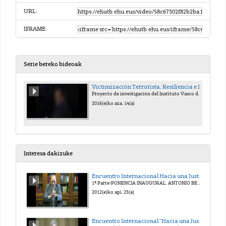
URL:
IFRAME:
Serie bereko bideoak
Victimización Terrorista, Resiliencia e Interpelación
Proyecto de investigación del Instituto Vasco de Criminología/Kriminologiaren Euskal Institutua UPV/EHU
2016(e)ko aza. 14(a)
Interesa dakizuke
Encuentro Internacional Hacia una Justicia Victimal. Homenaje al Prof. Antonio Beristain
1ª Parte-PONENCIA INAUGURAL. ANTONIO BERISTAIN. UN VIVO RECUERDO.
2012(e)ko api. 23(a)
Encuentro Internacional "Hacia una Justicia victimal". Homenaje al Prof. Antonio Beristain