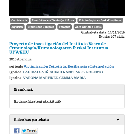
Conferencia
Zuzenbidea eta Zientza Juridikoak
Kriminologiaren Euskal Institutua
Inguruan
Gipuzkoako Campusa
Campusa
Área Xurídico-Social
Grabaketa data: 14/11/2016
Ikusia: 107 aldiz
Proyecto de investigación del Instituto Vasco de
Criminología/Kriminologiaren Euskal Institutua
UPV/EHU
2015 Abendua
serieak:
Victimización Terrorista, Resiliencia e Interpelación
Igorlea:
LAHIDALGA IÑIGUEZ D NANCLARES, ROBERTO
Igorlea:
VARONA MARTINEZ, GEMMA MARIA
Eranskinak
Ez dago fitxategi atxikiturik
Bideo hau partekatu