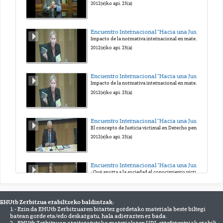
2012(e)ko api. 23(a)
Encuentro Internacional "Hacia una Justicia victimal". Homenaje al Prof. Antonio Beristain
Impacto de la normativa internacional en materia de víctimas de delitos graves, especialmente de terrorismo y de abuso de poder
2012(e)ko api. 23(a)
Encuentro Internacional "Hacia una Justicia victimal". Homenaje al Prof. Antonio Beristain
Impacto de la normativa internacional en materia de víctimas de delitos graves, especialmente de terrorismo y de abuso de poder
2012(e)ko api. 23(a)
Encuentro Internacional "Hacia una Justicia victimal". Homenaje al Prof. Antonio Beristain
El concepto de Justicia victimal en Derecho penal: Contribuciones y retos
2012(e)ko api. 23(a)
Encuentro Internacional "Hacia una Justicia victimal"
¿Qué aporta a la sociedad el conocimiento victimológico?. ¿Y la sociedad al conocimiento victimológico?.
2012(e)ko api. 23(a)
EHUtb Zerbitzua erabiltzeko baldintzak:
1.- Ezin da EHUtb Zerbitzuaren bitartez gordetako materiala beste biltegi
Encuentro Internacional "Hacia una Justicia victimal". Homenaje al Prof. Antonio Beristain
batean gorde eta/edo deskargatu, hala adierazten ez bada.
Concesión del 1er Premio de Investigación Victimológica "Antonio Beristain"