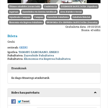
Últimos Añadidos (Anunciado)
Conferencia
ZUZENBIDE FAKULTATEA (Gipuzkoa)
Inguruan
Zuzenbidea eta Zientza Juridikoak
Área Xurídico-Social
Gipuzkoako Campusa
Campusa
Zuzenbide Fakultatea
Fakultate/Eskolak
Ekonomia eta Enpresa Fakultatea
EKONOMIA ETA ENPRESA FAKULTATEA (Donostia)
Grabaketa data: 19/10/2016
Ikusia: 43 aldiz
Bilera
Gezki
serieak:
GEZKI
Igorlea:
TAMAYO ZAMORANO, ENEKO
Fakultatea:
Zuzenbide Fakultatea
Fakultatea:
Ekonomia eta Enpresa Fakultatea
Eranskinak
Ez dago fitxategi atxikiturik
Bideo hau partekatu