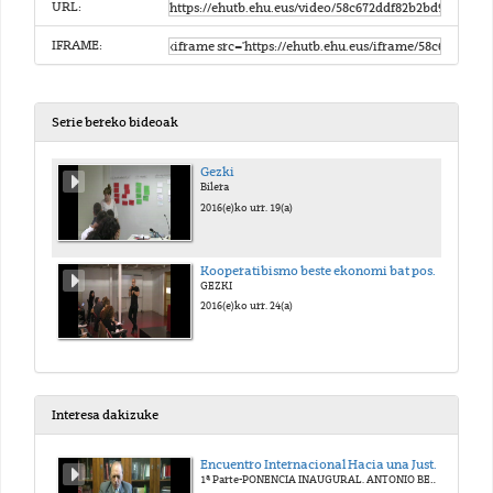
URL:
IFRAME:
Serie bereko bideoak
Gezki
Bilera
2016(e)ko urr. 19(a)
Kooperatibismo beste ekonomi bat posible da
GEZKI
2016(e)ko urr. 24(a)
Interesa dakizuke
Encuentro Internacional Hacia una Justicia Victimal. Homenaje al Prof. Antonio Beristain
1ª Parte-PONENCIA INAUGURAL. ANTONIO BERISTAIN. UN VIVO RECUERDO.