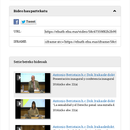
Bideo hau partekatu
URL:
IFRAME:
Serie bereko bideoak
Antonio Beristain h.c.Dok.Irakasle doktorearen OMENEZKO VI. TOPAKETA
Presentación inaugural y conferencia inaugural
2016(e)ko abe. 22(a)
Antonio Beristain h.c.Dok.Irakasle doktorearen OMENEZKO VI. TOPAKETA
“La sexualidad y el Derecho penal: una mirada desde la Psicología humanista y la Historia del control social”
2016(e)ko abe. 22(a)
Antonio Beristain h.c.Dok.Irakasledoktorearen OMENEZKO VI. TOPAKETA