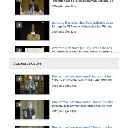
“Profesionales de la Psicología y del Derecho, policías y activistas: un debate sobre la credibilidad del testimonio, la prescripción, la atenuante de
2016(e)ko abe. 22(a)
Antonio Beristain h.c.Dok.Irakasle doktorearen OMENEZKO VI. TOPAKETA
Entrega del VI Premio de Investigación Victimológica “Antonio Beristain”. Subvencionado por el Departamento de Educación, Política Lingüística y Cultu
2016(e)ko abe. 22(a)
Antonio Beristain h.c.Dok. Irakasle doktorearen OMENEZKO VI. TOPAKETA
Relectura de la obra del Prof. Antonio Beristain por los estudiantes de Criminología, sobre: “Eutanasia: Reflexiones generales al hilo del estudio de
2016(e)ko abe. 22(a)
Interesa dakizuke
Antonio Beristain h.c.Dok. Irakasle doktorearen OMENEZKO VI. TOPAKETA
Encuentro Internacional Hacia una Justicia Victimal. Homenaje al Prof. Antonio Beristain
Gromming y sexting en adolescentes
1ª Parte-PONENCIA INAUGURAL. ANTONIO BERISTAIN. UN VIVO RECUERDO.
2016(e)ko abe. 22(a)
2012(e)ko api. 23(a)
Antonio Beristain h.c.Dok. Irakasle doktorearen OMENEZKO VI. TOPAKETA
Encuentro Internacional "Hacia una Justicia victimal". Homenaje al Prof. Antonio Beristain
Lección inaugural del Curso del Instituto Vasco de Criminología-Kriminologiaren Euskal Institutua y Acto de Clausura
Impacto de la normativa internacional en materia de víctimas de delitos graves, especialmente de terrorismo y de abuso de poder
2016(e)ko abe. 22(a)
2012(e)ko api. 23(a)
Encuentro Internacional "Hacia una Justicia victimal". Homenaje al Prof. Antonio Beristain