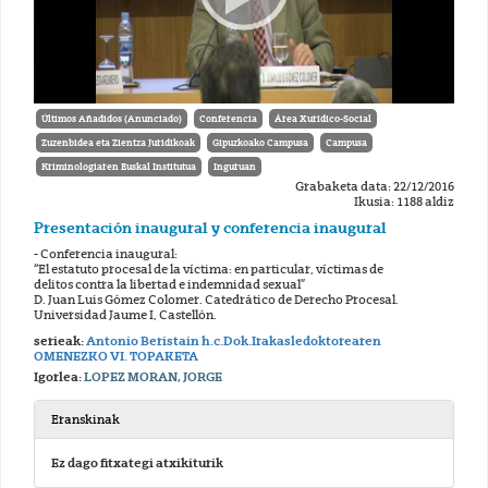
Últimos Añadidos (Anunciado)
Conferencia
Área Xurídico-Social
Zuzenbidea eta Zientza Juridikoak
Gipuzkoako Campusa
Campusa
Kriminologiaren Euskal Institutua
Inguruan
Grabaketa data: 22/12/2016
Ikusia: 1188 aldiz
Presentación inaugural y conferencia inaugural
- Conferencia inaugural:
“El estatuto procesal de la víctima: en particular, víctimas de
delitos contra la libertad e indemnidad sexual”
D. Juan Luis Gómez Colomer. Catedrático de Derecho Procesal.
Universidad Jaume I, Castellón.
serieak:
Antonio Beristain h.c.Dok.Irakasledoktorearen
OMENEZKO VI. TOPAKETA
Igorlea:
LOPEZ MORAN, JORGE
Eranskinak
Ez dago fitxategi atxikiturik