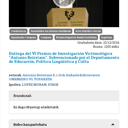
Conferencia
Zuzenbidea eta Zientza Juridikoak
Área Xurídico-Social
Gipuzkoako Campusa
Campusa
Kriminologiaren Euskal Institutua
Inguruan
Grabaketa data: 22/12/2016
Ikusia: 1205 aldiz
Entrega del VI Premio de Investigación Victimológica
“Antonio Beristain”. Subvencionado por el Departamento
de Educación, Política Lingüística y Cultu
.
serieak:
Antonio Beristain h.c.Dok.Irakasledoktorearen
OMENEZKO VI. TOPAKETA
Igorlea:
LOPEZ MORAN, JORGE
Eranskinak
Ez dago fitxategi atxikiturik
Bideo hau partekatu