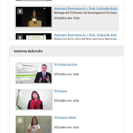
Antonio Beristain h.c.Dok.Irakasle doktorearen OMENEZKO VI. TOPAKETA
Entrega del VI Premio de Investigación Victimológica “Antonio Beristain”. Subvencionado por el Departamento de Educación, Política Lingüística y Cultu
2016(e)ko abe. 22(a)
Antonio Beristain h.c.Dok. Irakasle doktorearen OMENEZKO VI. TOPAKETA
Relectura de la obra del Prof. Antonio Beristain por los estudiantes de Criminología, sobre: “Eutanasia: Reflexiones generales al hilo del estudio de
2016(e)ko abe. 22(a)
Interesa dakizuke
Antonio Beristain h.c.Dok. Irakasle doktorearen OMENEZKO VI. TOPAKETA
Victimización
Gromming y sexting en adolescentes
2016(e)ko abe. 22(a)
2021(e)ko ots. 15(a)
Antonio Beristain h.c.Dok. Irakasle doktorearen OMENEZKO VI. TOPAKETA
Víctima
Lección inaugural del Curso del Instituto Vasco de Criminología-Kriminologiaren Euskal Institutua y Acto de Clausura
2016(e)ko abe. 22(a)
2021(e)ko ots. 15(a)
Víctima ideal
2021(e)ko ots. 15(a)