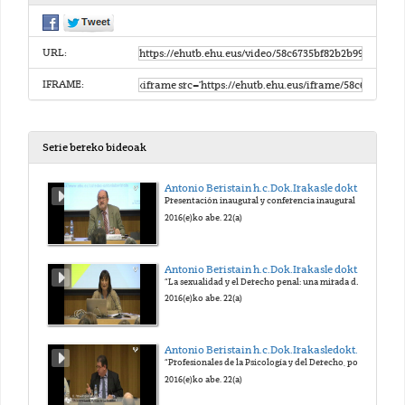
URL:
IFRAME:
Serie bereko bideoak
Antonio Beristain h.c.Dok.Irakasle doktorearen OMENEZKO VI. TOPAKETA
Presentación inaugural y conferencia inaugural
2016(e)ko abe. 22(a)
Antonio Beristain h.c.Dok.Irakasle doktorearen OMENEZKO VI. TOPAKETA
“La sexualidad y el Derecho penal: una mirada desde la Psicología humanista y la Historia del control social”
2016(e)ko abe. 22(a)
Antonio Beristain h.c.Dok.Irakasledoktorearen OMENEZKO VI. TOPAKETA
“Profesionales de la Psicología y del Derecho, policías y activistas: un debate sobre la credibilidad del testimonio, la prescripción, la atenuante de
2016(e)ko abe. 22(a)