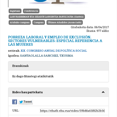
Inguruan
Conferencia
LAN HARREMAN ETA GIZARTE LANGINTZA FAKULTATEA (Gasteiz)
Arabako campusa
Campusa
Últimos Añadidos (Anunciado)
Grabaketa data: 06/04/2017
Ikusia: 977 aldiz
POBREZA LABORAL Y EMPLEO DE EXCLUSIÓN.
SECTORES VULNERABLES: ESPECIAL REFERENCIA A
LAS MUJERES
serieak:
XX. CONGRESO ANUAL DE POLÍTICA SOCIAL
Igorlea:
SANTAOLALLA SANCHEZ, TXUSMA
Eranskinak
Ez dago fitxategi atxikiturik
Bideo hau partekatu
URL: