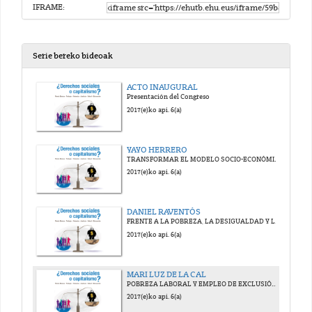
IFRAME:
Serie bereko bideoak
ACTO INAUGURAL
Presentación del Congreso
2017(e)ko api. 6(a)
YAYO HERRERO
TRANSFORMAR EL MODELO SOCIO-ECONÓMICO CAPITALISTA DESDE EL ECO-FEMINISMO
2017(e)ko api. 6(a)
DANIEL RAVENTÓS
FRENTE A LA POBREZA, LA DESIGUALDAD Y LA EXCLUSIÓN: LA RENTA BÁSICA COMO EXISTENCIA MATERIAL DE TODA LA POBLACION
2017(e)ko api. 6(a)
MARI LUZ DE LA CAL
POBREZA LABORAL Y EMPLEO DE EXCLUSIÓN. SECTORES VULNERABLES: ESPECIAL REFERENCIA A LAS MUJERES
2017(e)ko api. 6(a)