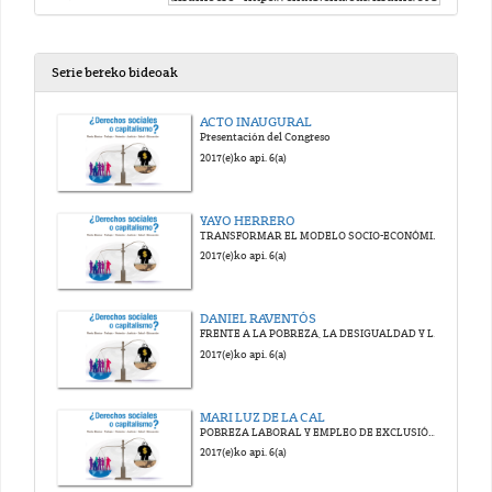
Serie bereko bideoak
ACTO INAUGURAL
Presentación del Congreso
2017(e)ko api. 6(a)
YAYO HERRERO
TRANSFORMAR EL MODELO SOCIO-ECONÓMICO CAPITALISTA DESDE EL ECO-FEMINISMO
2017(e)ko api. 6(a)
DANIEL RAVENTÓS
FRENTE A LA POBREZA, LA DESIGUALDAD Y LA EXCLUSIÓN: LA RENTA BÁSICA COMO EXISTENCIA MATERIAL DE TODA LA POBLACION
2017(e)ko api. 6(a)
MARI LUZ DE LA CAL
POBREZA LABORAL Y EMPLEO DE EXCLUSIÓN. SECTORES VULNERABLES: ESPECIAL REFERENCIA A LAS MUJERES
2017(e)ko api. 6(a)