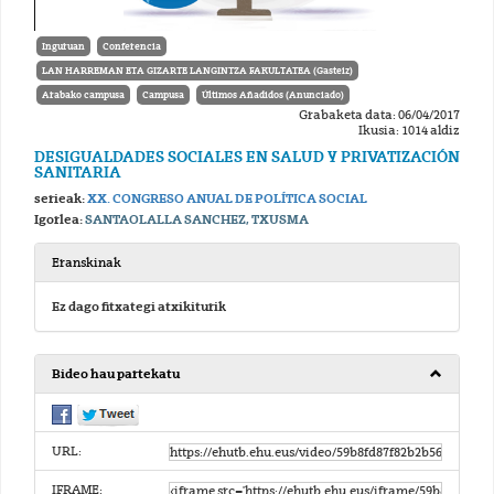
Inguruan
Conferencia
LAN HARREMAN ETA GIZARTE LANGINTZA FAKULTATEA (Gasteiz)
Arabako campusa
Campusa
Últimos Añadidos (Anunciado)
Grabaketa data: 06/04/2017
Ikusia: 1014 aldiz
DESIGUALDADES SOCIALES EN SALUD Y PRIVATIZACIÓN
SANITARIA
serieak:
XX. CONGRESO ANUAL DE POLÍTICA SOCIAL
Igorlea:
SANTAOLALLA SANCHEZ, TXUSMA
Eranskinak
Ez dago fitxategi atxikiturik
Bideo hau partekatu
URL:
IFRAME: